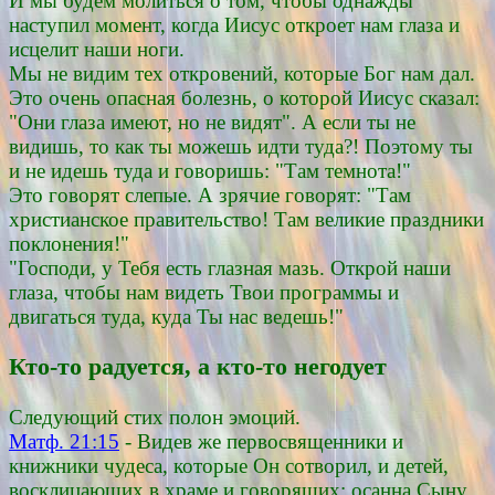
И мы будем молиться о том, чтобы однажды
наступил момент, когда Иисус откроет нам глаза и
исцелит наши ноги.
Мы не видим тех откровений, которые Бог нам дал.
Это очень опасная болезнь, о которой Иисус сказал:
"Они глаза имеют, но не видят". А если ты не
видишь, то как ты можешь идти туда?! Поэтому ты
и не идешь туда и говоришь: "Там темнота!"
Это говорят слепые. А зрячие говорят: "Там
христианское правительство! Там великие праздники
поклонения!"
"Господи, у Тебя есть глазная мазь. Открой наши
глаза, чтобы нам видеть Твои программы и
двигаться туда, куда Ты нас ведешь!"
Кто-то радуется, а кто-то негодует
Следующий стих полон эмоций.
Матф. 21:15
- Видев же первосвященники и
книжники чудеса, которые Он сотворил, и детей,
восклицающих в храме и говорящих: осанна Сыну