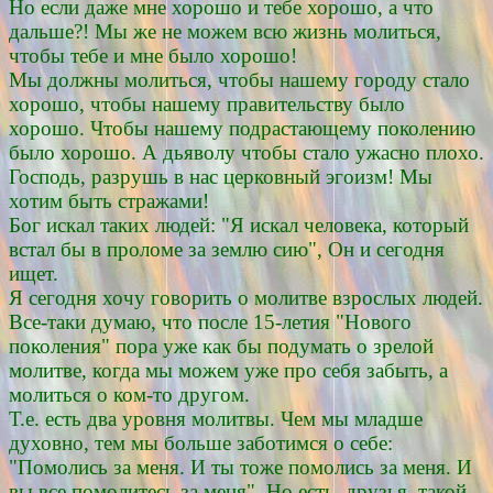
Но если даже мне хорошо и тебе хорошо, а что
дальше?! Мы же не можем всю жизнь молиться,
чтобы тебе и мне было хорошо!
Мы должны молиться, чтобы нашему городу стало
хорошо, чтобы нашему правительству было
хорошо. Чтобы нашему подрастающему поколению
было хорошо. А дьяволу чтобы стало ужасно плохо.
Господь, разрушь в нас церковный эгоизм! Мы
хотим быть стражами!
Бог искал таких людей: "Я искал человека, который
встал бы в проломе за землю сию", Он и сегодня
ищет.
Я сегодня хочу говорить о молитве взрослых людей.
Все-таки думаю, что после 15-летия "Нового
поколения" пора уже как бы подумать о зрелой
молитве, когда мы можем уже про себя забыть, а
молиться о ком-то другом.
Т.е. есть два уровня молитвы. Чем мы младше
духовно, тем мы больше заботимся о себе:
"Помолись за меня. И ты тоже помолись за меня. И
вы все помолитесь за меня". Но есть, друзья, такой