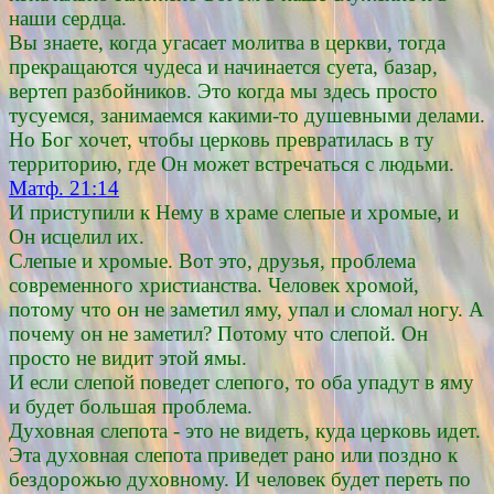
наши сердца.
Вы знаете, когда угасает молитва в церкви, тогда
прекращаются чудеса и начинается суета, базар,
вертеп разбойников. Это когда мы здесь просто
тусуемся, занимаемся какими-то душевными делами.
Но Бог хочет, чтобы церковь превратилась в ту
территорию, где Он может встречаться с людьми.
Матф. 21:14
И приступили к Нему в храме слепые и хромые, и
Он исцелил их.
Слепые и хромые. Вот это, друзья, проблема
современного христианства. Человек хромой,
потому что он не заметил яму, упал и сломал ногу. А
почему он не заметил? Потому что слепой. Он
просто не видит этой ямы.
И если слепой поведет слепого, то оба упадут в яму
и будет большая проблема.
Духовная слепота - это не видеть, куда церковь идет.
Эта духовная слепота приведет рано или поздно к
бездорожью духовному. И человек будет переть по