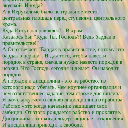
людской. И куда?
А в Иерусалиме было центральное место,
центральная площадь перед ступенями центрального
храма.
Куда Иисус направлялся? - В храм.
Казалось бы: "Куда Ты, Господь?! Ведь бардак в
правительстве!"
А Он отвечает: "Бардак в правительстве, потому что
бардак в церкви". И для того, чтобы навести
порядок в стране, сначала нужно навести порядок в
церкви. Что Господь сегодня и делает: Он наводит
порядок.
А порядок и дисциплина - это не рабство, из
которого надо убегать. Чем крупнее организация и
чем ответственнее задание, тем строже дисциплина.
Я вам скажу, чем отличается дисциплина от рабства.
Рабство - это когда начальник защищает свои
амбиции. От этого рождается рабство и проклятие.
Дисциплина - это когда лидер защищает откровения.
И дисциплина приводит к свободе.