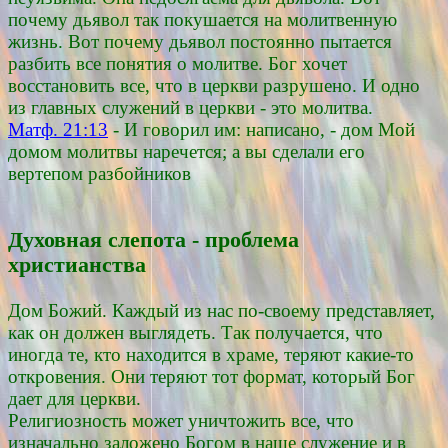
почему дьявол так покушается на молитвенную
жизнь. Вот почему дьявол постоянно пытается
разбить все понятия о молитве. Бог хочет
восстановить все, что в церкви разрушено. И одно
из главных служений в церкви - это молитва.
Матф. 21:13
- И говорил им: написано, - дом Мой
домом молитвы наречется; а вы сделали его
вертепом разбойников
Духовная слепота - проблема
христианства
Дом Божий. Каждый из нас по-своему представляет,
как он должен выглядеть. Так получается, что
иногда те, кто находится в храме, теряют какие-то
откровения. Они теряют тот формат, который Бог
дает для церкви.
Религиозность может уничтожить все, что
изначально заложено Богом в наше служение и в