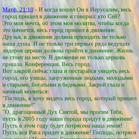
Матф. 21:10
- И когда вошел Он в Иерусалим, весь
город пришел в движение и говорил: кто Сей?
Это моя мечта, об этом моя молитва, чтобы когда
это начнется, весь город пришел в движение.
Друзья, в движение должна приходить не только
наша душа. И не только три первых ряда ведущих
лидеров церкви должны прийти в движение. Жизнь
не стоит на месте. В движение не только церковь
пришла. Конференция. Весь город.
Вот закрой сейчас глаза и постарайся увидеть весь
город, его улицы, запруженные людьми, молодыми
и старыми, богатыми и бедными. Закрой глаза и
начинай молиться:
"Господь, я хочу видеть весь город, который пришел
в движение!"
"О, драгоценный Дух Святой, мы просим Тебя,
пусть в 2005 году наши города придут в движение!
Пусть в этом году будет потрясена наша земля!
Пусть вся Рига придет в движение! Господь, потряси