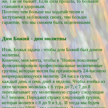
же. Так не бывает. Если сила прошла, то больной
становится здоровым.
Поэтому чем больше мы ходатайствуем и
заступаемся за ближних своих, тем больше
гарантии, что мы сможем быть исцеленными
Дом Божий - дом молитвы
Итак, Божья задача - чтобы дом Божий был домом
молитвы.
Конечно, моя мечта, чтобы в "Новом поколении"
функционировали профессиональные молитвенные
группы, которые могли бы организовать 24-часовую
непрекращающуюся молитву. 24 часа в сутки,
каждый день и семь дней в неделю. Чтобы ячейка из
пяти человек молилась с 6 утра до 7, с 7 до 8
перехватывает эту молитвенную стражу следующие
6-7 человек. Передают стражу следующей группе,
которая молится с 8 до 9 и т.д.. И тогда мы будем
уверены на 100% - мы защищены. За каждого из нас