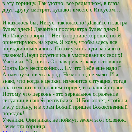
в эту горницу. Так уютно, все рядышком, в глаза
друг другу смотрят, кушают вместе с Иисусом…
И казалось бы, Иисус, так классно! Давайте и завтра
будем здесь! Давайте и послезавтра будем здесь!
Но Иисус говорит: "Нет, в горнице хорошо, но Я
ориентируюсь на храм. Я хочу, чтобы здесь все
порядки поменялись. Потому что люди забыли о
главном! Люди осуетились в умствованиях своих!"
Ученики: "О, опять Он заваривает какую-то кашу…
Опять Ему неспокойно… Ну что Тебе еще надо!"
А нам нужен весь народ. Не много, не мало. И я
знаю, что когда в церкви изменится ситуация, тогда
она изменится и в нашем городе, и в нашей стране.
Потому что церковь - это зеркальное отражение
ситуации в нашей республике. И Бог хочет, чтобы и
в эту страну, и в храм Божий пришел Божественный
порядок!
Ученики. Они никак не поймут, зачем этот осленок,
зачем эта горница.