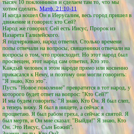
тысяч 10 поклонников и сделаем там то, что мы
хотим сделать.
Матф. 21:10-11
И когда вошел Он в Иерусалим, весь город пришел в
движение и говорил: кто Сей?
Народ же говорил: Сей есть Иисус, Пророк из
Назарета Галилейского.
Я подчеркиваю, народ ответил. Столько времени
попы отвечали на вопросы, священники отвечали на
вопросы о том, что происходит. Но этот народ был
просвещен, этот народ сам ответил, Кто это.
Каждый человек в этом народе прямо или косвенно
прикасался к Нему, и поэтому они могли говорить:
"Я знаю, Кто это".
Пусть "Новое поколение" превратится в тот народ, у
которого будет ответ на вопрос: "Кто Сей?"
И мы будем говорить: "Я знаю, Кто Он. Я был слеп,
а теперь вижу. Я был в нищете, а сейчас я
процветаю. Я был рабом греха, а сейчас я святой. Я
был мертв, и Он мне сказал: "Выйди!" Я знаю, Кто
Он. Это Иисус, Сын Божий".
Знаешь ли ты, Кто Он?