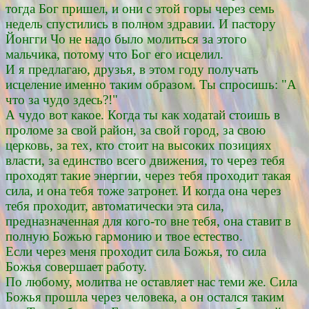
тогда Бог пришел, и они с этой горы через семь
недель спустились в полном здравии. И пастору
Йонгги Чо не надо было молиться за этого
мальчика, потому что Бог его исцелил.
И я предлагаю, друзья, в этом году получать
исцеление именно таким образом. Ты спросишь: "А
что за чудо здесь?!"
А чудо вот какое. Когда ты как ходатай стоишь в
проломе за свой район, за свой город, за свою
церковь, за тех, кто стоит на высоких позициях
власти, за единство всего движения, то через тебя
проходят такие энергии, через тебя проходит такая
сила, и она тебя тоже затронет. И когда она через
тебя проходит, автоматически эта сила,
предназначенная для кого-то вне тебя, она ставит в
полную Божью гармонию и твое естество.
Если через меня проходит сила Божья, то сила
Божья совершает работу.
По любому, молитва не оставляет нас теми же. Сила
Божья прошла через человека, а он остался таким