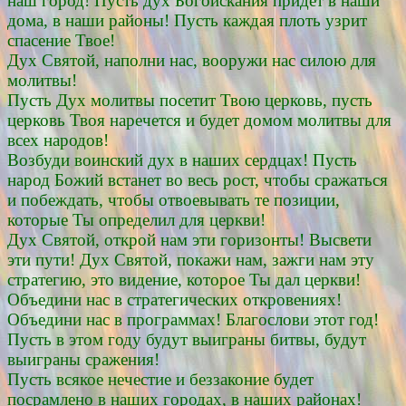
наш город! Пусть дух Богоискания придет в наши
дома, в наши районы! Пусть каждая плоть узрит
спасение Твое!
Дух Святой, наполни нас, вооружи нас силою для
молитвы!
Пусть Дух молитвы посетит Твою церковь, пусть
церковь Твоя наречется и будет домом молитвы для
всех народов!
Возбуди воинский дух в наших сердцах! Пусть
народ Божий встанет во весь рост, чтобы сражаться
и побеждать, чтобы отвоевывать те позиции,
которые Ты определил для церкви!
Дух Святой, открой нам эти горизонты! Высвети
эти пути! Дух Святой, покажи нам, зажги нам эту
стратегию, это видение, которое Ты дал церкви!
Объедини нас в стратегических откровениях!
Объедини нас в программах! Благослови этот год!
Пусть в этом году будут выиграны битвы, будут
выиграны сражения!
Пусть всякое нечестие и беззаконие будет
посрамлено в наших городах, в наших районах!