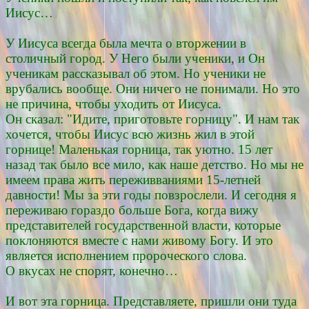
Иисус…
У Иисуса всегда была мечта о вторжении в
столичный город. У Него были ученики, и Он
ученикам рассказывал об этом. Но ученики не
врубались вообще. Они ничего не понимали. Но это
не причина, чтобы уходить от Иисуса.
Он сказал: "Идите, приготовьте горницу". И нам так
хочется, чтобы Иисус всю жизнь жил в этой
горнице! Маленькая горница, так уютно. 15 лет
назад так было все мило, как наше детство. Но мы не
имеем права жить переживваниями 15-летней
давности! Мы за эти годы повзрослели. И сегодня я
переживаю гораздо больше Бога, когда вижу
представителей государственной власти, которые
поклоняются вместе с нами живому Богу. И это
является исполнением пророческого слова.
О вкусах не спорят, конечно…
И вот эта горница. Представляете, пришли они туда