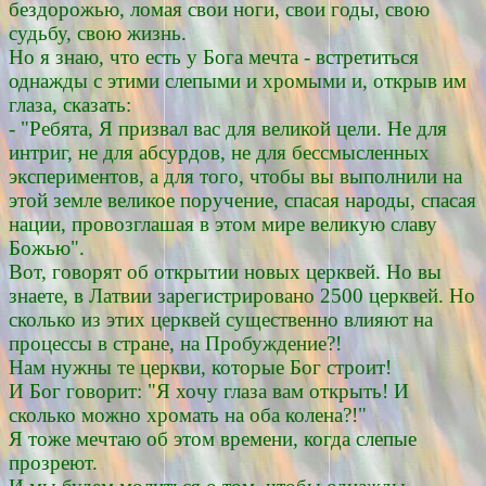
бездорожью, ломая свои ноги, свои годы, свою
судьбу, свою жизнь.
Но я знаю, что есть у Бога мечта - встретиться
однажды с этими слепыми и хромыми и, открыв им
глаза, сказать:
- "Ребята, Я призвал вас для великой цели. Не для
интриг, не для абсурдов, не для бессмысленных
экспериментов, а для того, чтобы вы выполнили на
этой земле великое поручение, спасая народы, спасая
нации, провозглашая в этом мире великую славу
Божью".
Вот, говорят об открытии новых церквей. Но вы
знаете, в Латвии зарегистрировано 2500 церквей. Но
сколько из этих церквей существенно влияют на
процессы в стране, на Пробуждение?!
Нам нужны те церкви, которые Бог строит!
И Бог говорит: "Я хочу глаза вам открыть! И
сколько можно хромать на оба колена?!"
Я тоже мечтаю об этом времени, когда слепые
прозреют.