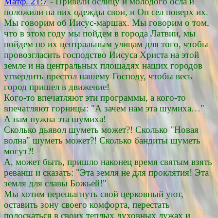
Матф. 21:7
- Привели ослицу и молодого осла и
положили на них одежды свои, и Он сел поверх их.
Мы говорим об Иисус-маршах. Мы говорим о том,
что в этом году мы пойдем в города Латвии, мы
пойдем по их центральным улицам для того, чтобы
провозгласить господство Иисуса Христа на этой
земле и на центральных площадях наших городов
утвердить престол нашему Господу, чтобы весь
город пришел в движение!
Кого-то впечатляют эти программы, а кого-то
впечатляют горницы: "А зачем нам эта шумиха…"
А нам нужна эта шумиха!
Сколько дьявол шуметь может?! Сколько "Новая
волна" шуметь может?! Сколько бандиты шуметь
могут?!
А, может быть, пришло наконец время святым взять
реванш и сказать: "Эта земля не для проклятия! Эта
земля для славы Божьей!"
Мы хотим перешагнуть свой церковный уют,
оставить зону своего комфорта, перестать
полоскаться в своих теплых духовных лужах и