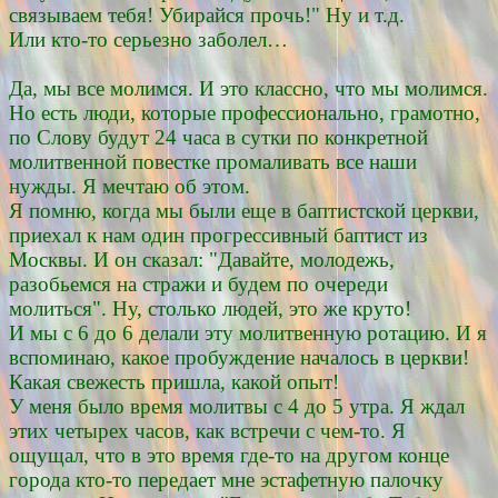
связываем тебя! Убирайся прочь!" Ну и т.д.
Или кто-то серьезно заболел…
Да, мы все молимся. И это классно, что мы молимся.
Но есть люди, которые профессионально, грамотно,
по Слову будут 24 часа в сутки по конкретной
молитвенной повестке промаливать все наши
нужды. Я мечтаю об этом.
Я помню, когда мы были еще в баптистской церкви,
приехал к нам один прогрессивный баптист из
Москвы. И он сказал: "Давайте, молодежь,
разобьемся на стражи и будем по очереди
молиться". Ну, столько людей, это же круто!
И мы с 6 до 6 делали эту молитвенную ротацию. И я
вспоминаю, какое пробуждение началось в церкви!
Какая свежесть пришла, какой опыт!
У меня было время молитвы с 4 до 5 утра. Я ждал
этих четырех часов, как встречи с чем-то. Я
ощущал, что в это время где-то на другом конце
города кто-то передает мне эстафетную палочку