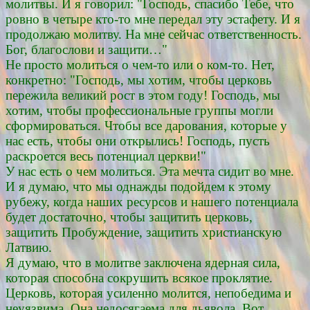
молитвы. И я говорил: "Господь, спасибо Тебе, что
ровно в четыре кто-то мне передал эту эстафету. И я
продолжаю молитву. На мне сейчас ответственность.
Бог, благослови и защити…"
Не просто молиться о чем-то или о ком-то. Нет,
конкретно: "Господь, мы хотим, чтобы церковь
пережила великий рост в этом году! Господь, мы
хотим, чтобы профессиональные группы могли
сформироваться. Чтобы все дарования, которые у
нас есть, чтобы они открылись! Господь, пусть
раскроется весь потенциал церкви!"
У нас есть о чем молиться. Эта мечта сидит во мне.
И я думаю, что мы однажды подойдем к этому
рубежу, когда наших ресурсов и нашего потенциала
будет достаточно, чтобы защитить церковь,
защитить Пробуждение, защитить христианскую
Латвию.
Я думаю, что в молитве заключена ядерная сила,
которая способна сокрушить всякое проклятие.
Церковь, которая усиленно молится, непобедима и
неуязвима. Она недосягаема для дьявола. Вот