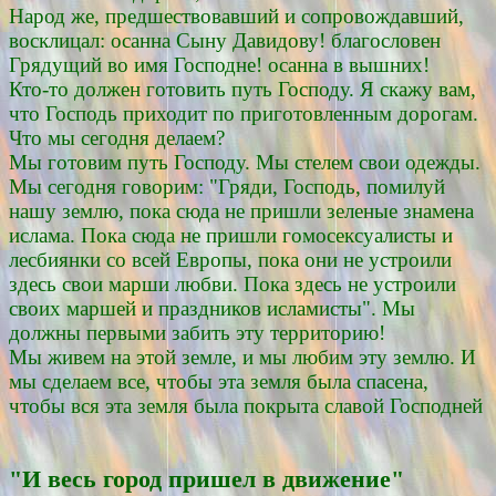
Народ же, предшествовавший и сопровождавший,
восклицал: осанна Сыну Давидову! благословен
Грядущий во имя Господне! осанна в вышних!
Кто-то должен готовить путь Господу. Я скажу вам,
что Господь приходит по приготовленным дорогам.
Что мы сегодня делаем?
Мы готовим путь Господу. Мы стелем свои одежды.
Мы сегодня говорим: "Гряди, Господь, помилуй
нашу землю, пока сюда не пришли зеленые знамена
ислама. Пока сюда не пришли гомосексуалисты и
лесбиянки со всей Европы, пока они не устроили
здесь свои марши любви. Пока здесь не устроили
своих маршей и праздников исламисты". Мы
должны первыми забить эту территорию!
Мы живем на этой земле, и мы любим эту землю. И
мы сделаем все, чтобы эта земля была спасена,
чтобы вся эта земля была покрыта славой Господней
"И весь город пришел в движение"