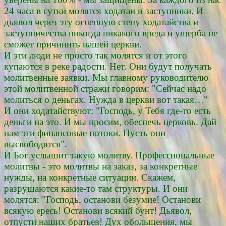
24 часа в сутки молятся ходатаи и заступники. И
дьявол через эту огненную стену ходатайства и
заступничества никогда никакого вреда и ущерба не
сможет причинить нашей церкви.
И эти люди не просто так молятся и от этого
купаются в реке радости. Нет. Они будут получать
молитвенные заявки. Мы главному руководителю
этой молитвенной стражи говорим: "Сейчас надо
молиться о деньгах. Нужда в церкви вот такая…"
И они ходатайствуют: "Господь, у Тебя где-то есть
деньги на это. И мы просим, обеспечь церковь. Дай
нам эти финансовые потоки. Пусть они
высвободятся".
И Бог услышит такую молитву. Профессиональные
молитвы - это молитвы на заказ, за конкретные
нужды, на конкретные ситуации. Скажем,
разрушаются какие-то там структуры. И они
молятся: "Господь, останови безумие! Останови
всякую ересь! Останови всякий бунт! Дьявол,
отпусти наших братьев! Дух обольщения, мы