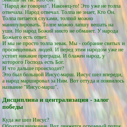
"Народ же говорил". Наконец-то! Это уже не толпа
отвечала. Народ отвечал. Толпа не знает, Кто Он.
Толпа питается слухами, толпой можно
манипулировать. Толпе можно лапшу вешать на
уши. Но народ Божий никто не обманет. У народа
Божьего есть ответ.
И мы не просто толпа зевак. Мы - собрание святых и
просвещенных людей. И перед этим народом уже не
устоят никакие преграды. И блажен народ, у
которого Господь есть Бог.
И что дальше происходит?
Это был большой Иисус-марш. Иисус шел впереди,
а народ маршировал за Ним. Вот оттуда и появилось
название "Иисус-марш".
Дисциплина и централизация - залог
победы
Куда же шел Иисус?
Обратите внимание. Вот движется огромный поток