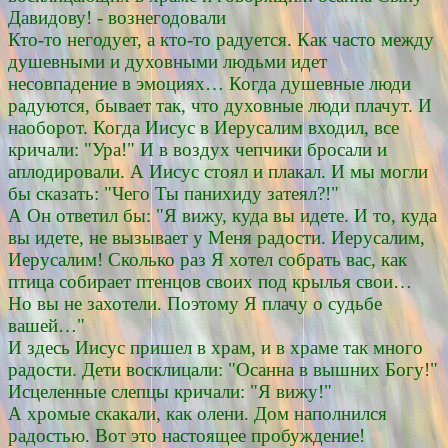
Давидову! - вознегодовали
Кто-то негодует, а кто-то радуется. Как часто между
душевными и духовными людьми идет
несовпадение в эмоциях… Когда душевные люди
радуются, бывает так, что духовные люди плачут. И
наоборот. Когда Иисус в Иерусалим входил, все
кричали: "Ура!" И в воздух чепчики бросали и
аплодировали. А Иисус стоял и плакал. И мы могли
бы сказать: "Чего Ты панихиду затеял?!"
А Он ответил бы: "Я вижу, куда вы идете. И то, куда
вы идете, не вызывает у Меня радости. Иерусалим,
Иерусалим! Сколько раз Я хотел собрать вас, как
птица собирает птенцов своих под крылья свои…
Но вы не захотели. Поэтому Я плачу о судьбе
вашей…"
И здесь Иисус пришел в храм, и в храме так много
радости. Дети восклицали: "Осанна в вышних Богу!"
Исцеленные слепцы кричали: "Я вижу!"
А хромые скакали, как олени. Дом наполнился
радостью. Вот это настоящее пробуждение!