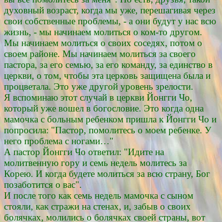
духовный возраст, когда мы уже, перешагивая через
свои собственные проблемы, - а они будут у нас всю
жизнь, - мы начинаем молиться о ком-то другом.
Мы начинаем молиться о своих соседях, потом о
своем районе. Мы начинаем молиться за своего
пастора, за его семью, за его команду, за единство в
церкви, о том, чтобы эта церковь защищена была и
процветала. Это уже другой уровень зрелости.
Я вспоминаю этот случай в церкви Йонгги Чо,
который уже вошел в богословие. Это когда одна
мамочка с больным ребенком пришла к Йонгги Чо и
попросила: "Пастор, помолитесь о моем ребенке. У
него проблема с ногами…"
А пастор Йонгги Чо ответил: "Идите на
молитвенную гору и семь недель молитесь за
Корею. И когда будете молиться за всю страну, Бог
позаботится о вас".
И после того как семь недель мамочка с сыном
стояли, как стражи на стенах, и, забыв о своих
болячках, молились о болячках своей страны, вот