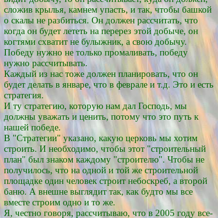
сложив крылья, камнем упасть, и так, чтобы башкой
о скалы не разбиться. Он должен рассчитать, что
когда он будет лететь на перерез этой добыче, он
когтями схватит не булыжник, а свою добычу.
Победу нужно не только промаливать, победу
нужно рассчитывать.
Каждый из нас тоже должен планировать, что он
будет делать в январе, что в феврале и т.д. Это и есть
стратегия.
И ту стратегию, которую нам дал Господь, мы
должны уважать и ценить, потому что это путь к
нашей победе.
В "Стратегии" указано, какую церковь мы хотим
строить. И необходимо, чтобы этот "строительный
план" был знаком каждому "строителю". Чтобы не
получилось, что на одной и той же строительной
площадке один человек строит небоскреб, а второй
баню. А внешне выглядит так, как будто мы все
вместе строим одно и то же.
Я, честно говоря, рассчитываю, что в 2005 году все-