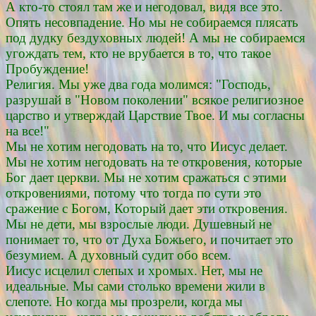
А кто-то стоял там же и негодовал, видя все это.
Опять несовпадение. Но мы не собираемся плясать
под дудку бездуховных людей! А мы не собираемся
угождать тем, кто не врубается в то, что такое
Пробуждение!
Религия. Мы уже два года молимся: "Господь,
разрушай в "Новом поколении" всякое религиозное
царство и утверждай Царствие Твое. И мы согласны
на все!"
Мы не хотим негодовать на то, что Иисус делает.
Мы не хотим негодовать на те откровения, которые
Бог дает церкви. Мы не хотим сражаться с этими
откровениями, потому что тогда по сути это
сражение с Богом, Который дает эти откровения.
Мы не дети, мы взрослые люди. Душевный не
понимает то, что от Духа Божьего, и почитает это
безумием. А духовный судит обо всем.
Иисус исцелил слепых и хромых. Нет, мы не
идеальные. Мы сами столько времени жили в
слепоте. Но когда мы прозрели, когда мы