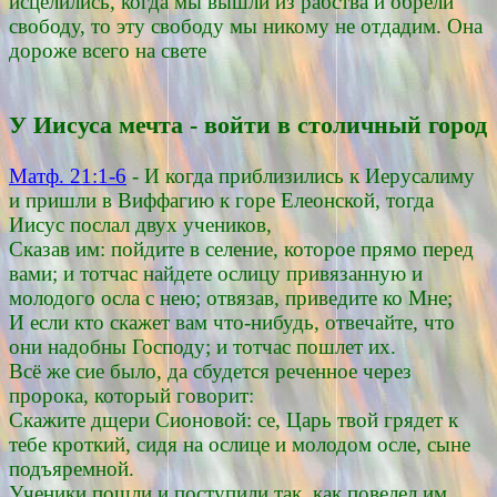
исцелились, когда мы вышли из рабства и обрели
свободу, то эту свободу мы никому не отдадим. Она
дороже всего на свете
У Иисуса мечта - войти в столичный город
Матф. 21:1-6
- И когда приблизились к Иерусалиму
и пришли в Виффагию к горе Елеонской, тогда
Иисус послал двух учеников,
Сказав им: пойдите в селение, которое прямо перед
вами; и тотчас найдете ослицу привязанную и
молодого осла с нею; отвязав, приведите ко Мне;
И если кто скажет вам что-нибудь, отвечайте, что
они надобны Господу; и тотчас пошлет их.
Всё же сие было, да сбудется реченное через
пророка, который говорит:
Скажите дщери Сионовой: се, Царь твой грядет к
тебе кроткий, сидя на ослице и молодом осле, сыне
подъяремной.
Ученики пошли и поступили так, как повелел им