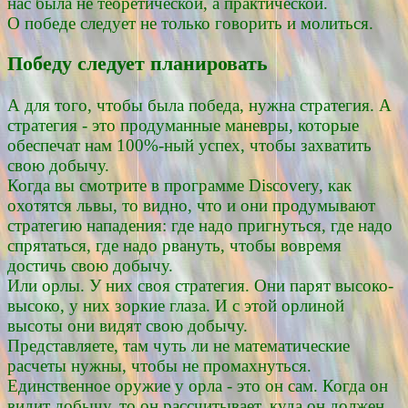
нас была не теоретической, а практической.
О победе следует не только говорить и молиться.
Победу следует планировать
А для того, чтобы была победа, нужна стратегия. А
стратегия - это продуманные маневры, которые
обеспечат нам 100%-ный успех, чтобы захватить
свою добычу.
Когда вы смотрите в программе Discovery, как
охотятся львы, то видно, что и они продумывают
стратегию нападения: где надо пригнуться, где надо
спрятаться, где надо рвануть, чтобы вовремя
достичь свою добычу.
Или орлы. У них своя стратегия. Они парят высоко-
высоко, у них зоркие глаза. И с этой орлиной
высоты они видят свою добычу.
Представляете, там чуть ли не математические
расчеты нужны, чтобы не промахнуться.
Единственное оружие у орла - это он сам. Когда он
видит добычу, то он рассчитывает, куда он должен,