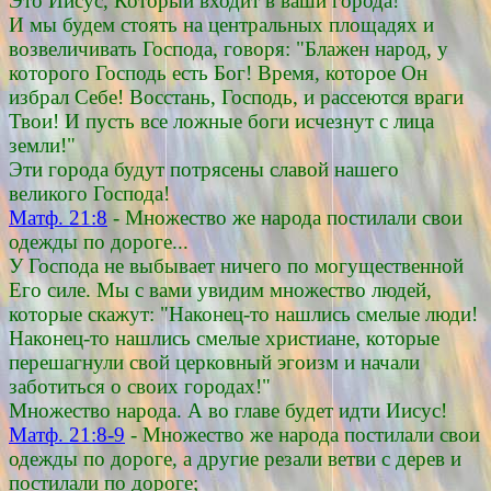
Это Иисус, Который входит в ваши города!
И мы будем стоять на центральных площадях и
возвеличивать Господа, говоря: "Блажен народ, у
которого Господь есть Бог! Время, которое Он
избрал Себе! Восстань, Господь, и рассеются враги
Твои! И пусть все ложные боги исчезнут с лица
земли!"
Эти города будут потрясены славой нашего
великого Господа!
Матф. 21:8
- Множество же народа постилали свои
одежды по дороге...
У Господа не выбывает ничего по могущественной
Его силе. Мы с вами увидим множество людей,
которые скажут: "Наконец-то нашлись смелые люди!
Наконец-то нашлись смелые христиане, которые
перешагнули свой церковный эгоизм и начали
заботиться о своих городах!"
Множество народа. А во главе будет идти Иисус!
Матф. 21:8-9
- Множество же народа постилали свои
одежды по дороге, а другие резали ветви с дерев и
постилали по дороге;