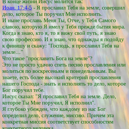
В конце жизни Иисус молится так:
Иоан. 17:4-5
- Я прославил Тебя на земле, совершил
дело, которое Ты поручил Мне исполнить.
И ныне прославь Меня Ты, Отче, у Тебя Самого
славою, которую Я имел у Тебя прежде бытия мира.
Когда я знаю, кто я, то я вижу свой путь, я знаю
свою профессию. И я знаю, что однажды я подойду
к финишу и скажу: "Господь, я прославил Тебя на
земле…"
Что такое "прославить Бога на земле"?
Это не просто удачно спеть песню прославления или
молиться по воскресеньям и понедельникам. Вы
знаете, есть более высокий критерий прославления
нашего Господа - знать и исполнять то дело, которое
Бог поручил тебе.
Иисус сказал: "Я прославил Тебя на земле. Дело,
которое Ты Мне поручил, Я исполнил".
Я глубоко убежден, что каждому из нас Бог
определил дело, служение, миссию. Причем эта
конкретная миссия соответствует способностям
конкретного человека.