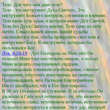
Тело. Для чего нам дано тело?
Тело - это инструмент Духа Святого. Это
инструмент Божьего контроля, служения и влияния.
Тела наши суть храм, в котором живет Дух Святой.
Тело без Духа Святого мертво. Тело само по себе
ничто. Смысл нашей жизни, нашей судьбы
заключается в том, чтобы превратить свое тело в
инструмент Бога. В инструмент, которым бы
пользовался Бог.
Лук. 4:18-19
- Дух Господень на Мне; ибо Он
помазал Меня благовествовать нищим, и послал
Меня исцелять сокрушенных сердцем,
проповедывать пленным освобождение, слепым
прозрение, отпустить измученных на свободу,
Проповедывать лето Господне благоприятное.
Иисус разобрался, что в Его теле сокрыто.
В 30 лет Он вышел на служение. И за эти годы Он
раскопал в Себе этот потенциал - то, что является
источником славы, источником величия, источником
большого авторитета и влияния. Этот дар, который