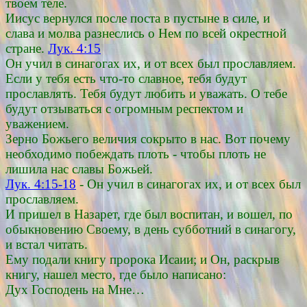
твоем теле.
Иисус вернулся после поста в пустыне в силе, и
слава и молва разнеслись о Нем по всей окрестной
стране.
Лук. 4:15
Он учил в синагогах их, и от всех был прославляем.
Если у тебя есть что-то славное, тебя будут
прославлять. Тебя будут любить и уважать. О тебе
будут отзываться с огромным респектом и
уважением.
Зерно Божьего величия сокрыто в нас. Вот почему
необходимо побеждать плоть - чтобы плоть не
лишила нас славы Божьей.
Лук. 4:15-18
- Он учил в синагогах их, и от всех был
прославляем.
И пришел в Назарет, где был воспитан, и вошел, по
обыкновению Своему, в день субботний в синагогу,
и встал читать.
Ему подали книгу пророка Исаии; и Он, раскрыв
книгу, нашел место, где было написано:
Дух Господень на Мне…