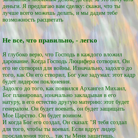
деньги. Я предлагаю вам сделку: скажи, что ты
лучше всего можешь делать, и мы дадим тебе
возможность расцветать
Не все, что правильно, - легко
Я глубоко верю, что Господь в каждого вложил
дарование. Когда Господь Люцифера сотворил, Он
его не сотворил для войны. Изначально, задолго до
того, как Он его створил, Бог уже задумал: этот кадр
будет лидером поклонения.
Задолго до того, как появился Архангел Михаил,
Бог планировал, изначально закладывая в его
натуру, в его естество другую материю: этот будет
генералом. Он будет воевать, он будет защищать
Мое Царство. Он будет воином.
И когда Бог его создал, Он сказал: "Я тебя создал
для того, чтобы ты воевал. Если вдруг лидер
прославления того,.. так ты Меня защитишь.