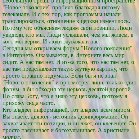
небольшую брешь в информационном пространстве
"Новое поколение" пробило благодаря пятому
телеканалу. И с тех пор, как программы начали
транслироваться, отношение к церкви изменилось.
Потому что объясняем людям свои позиции. Люди
увидели, кто мы. Люди услышали, чем мы живем, в
кого мы верим. И люди зауважали нас.
Сегодня мы открываем форум "Нового поколения"
в Интернете. Оказывается, в Интернете весь мир
сидит. А нас там нет. И из-за того, что нас там нет, о
нас там представляют такую жуткую картину, что
просто страшно подумать. Если бы я не знал
"Нового поколения" и просмотрел лишь только один
форум, я бы обходил эту церковь десятой дорогой.
Но слава Богу, что я знаю эту церковь, поэтому я
прихожу сюда часто.
Кто владеет информацией, тот владеет всем миром.
Вы знаете, дьявол - источник дезинформации. Он
захватывает эти позиции, и он лжет, он клевещет. Он
просто паясничает и богохульничает. А христиане
молчат.