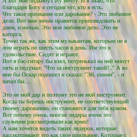
А Бог мне подкинул эту мечту. И я знаю, что
благодаря Богу я сегодня тот, кто я есть.
Что такое призвание или дарование? - Это любимое
дело. Вот мне лично нравится проповедовать и
днем, и ночью. Это мое любимое дело. Это не
каторга.
Точно так же, как этим музыкантам, которым не в
лом играть по шесть часов в день. Им это в
удовольствие. Сидят и играют.
Вот я бас-гитару бы взял, потренькал на ней минут
пять и подумал: "Что за инструмент такой?.." А ко
мне бы Оскар подошел и сказал: "Эй, сними", - и
начал бы…
Это не мой дар и поэтому это не мой инструмент.
Когда ты берешь инструмент, не соответствующий
твоему дарованию, он становится для тебя ярмом.
Вот почему очень многие лидеры ячеек это
служение рассматривали как ярмо!
А нам хочется видеть таких лидеров, которые
рассматривают это как свое призвание. Которые с