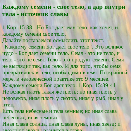
Каждому семени - свое тело, а дар внутри
тела - источник славы
1 Кор. 15:38 - Но Бог дает ему тело, как хочет, и
каждому семени свое тело.
Давайте постараемся осмыслить этот текст.
"Каждому семени Бог дает свое тело". Это великое
чудо - Бог дает семени тело. Семя - это не тело, и
тело - это не семя. Тело - это продукт семени. Семя
не выглядит так, как тело. И для того, чтобы семя
превратилось в тело, необходимо время. По крайней
мере, в человеческой практике это 9 месяцев.
Каждому семени Бог дает тело. 1 Кор. 15:39-41
Не всякая плоть такая же плоть; но иная плоть у
человеков, иная плоть у скотов, иная у рыб, иная у
птиц.
Есть тела небесные и тела земные; но иная слава
небесных, иная земных.
Иная слава солнца, иная слава луны, иная звезд; и
звезда от звезды разнится в славе.