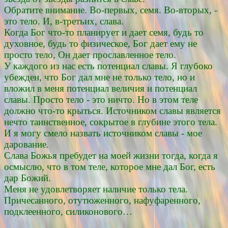
Обратите внимание. Во-первых, семя. Во-вторых, -
это тело. И, в-третьих, слава.
Когда Бог что-то планирует и дает семя, будь то
духовное, будь то физическое, Бог дает ему не
просто тело, Он дает прославленное тело.
У каждого из нас есть потенциал славы. Я глубоко
убежден, что Бог дал мне не только тело, но и
вложил в меня потенциал величия и потенциал
славы. Просто тело - это ничто. Но в этом теле
должно что-то крыться. Источником славы является
нечто таинственное, сокрытое в глубине этого тела.
И я могу смело назвать источником славы - мое
дарование.
Слава Божья пребудет на моей жизни тогда, когда я
осмыслю, что в том теле, которое мне дал Бог, есть
дар Божий.
Меня не удовлетворяет наличие только тела.
Причесанного, отутюженного, нафуфаренного,
подклеенного, силиконового…