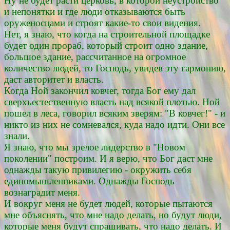
Ну не будет расти церковь, в которой неустройство
и непонятки и где люди отказываются быть
оруженосцами и строят какие-то свои видения.
Нет, я знаю, что когда на строительной площадке
будет один прораб, который строит одно здание,
большое здание, рассчитанное на огромное
количество людей, то Господь, увидев эту гармонию,
даст авторитет и власть.
Когда Ной закончил ковчег, тогда Бог ему дал
сверхъестественную власть над всякой плотью. Ной
пошел в леса, говорил всяким зверям: "В ковчег!" - и
никто из них не сомневался, куда надо идти. Они все
знали.
Я знаю, что мы зрелое лидерство в "Новом
поколении" построим. И я верю, что Бог даст мне
однажды такую привилегию - окружить себя
единомышленниками. Однажды Господь
вознаградит меня.
И вокруг меня не будет людей, которые пытаются
мне объяснять, что мне надо делать, но будут люди,
которые меня будут спрашивать, что надо делать. И