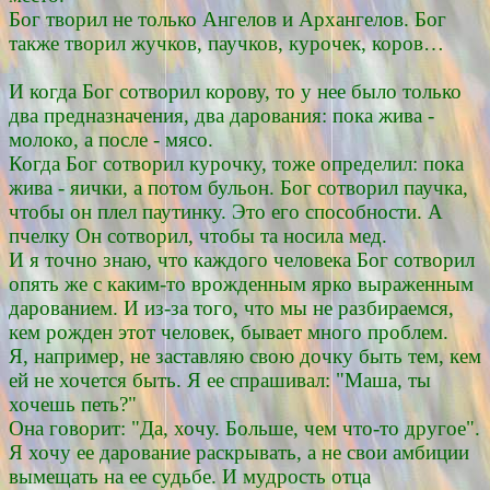
Бог творил не только Ангелов и Архангелов. Бог
также творил жучков, паучков, курочек, коров…
И когда Бог сотворил корову, то у нее было только
два предназначения, два дарования: пока жива -
молоко, а после - мясо.
Когда Бог сотворил курочку, тоже определил: пока
жива - яички, а потом бульон. Бог сотворил паучка,
чтобы он плел паутинку. Это его способности. А
пчелку Он сотворил, чтобы та носила мед.
И я точно знаю, что каждого человека Бог сотворил
опять же с каким-то врожденным ярко выраженным
дарованием. И из-за того, что мы не разбираемся,
кем рожден этот человек, бывает много проблем.
Я, например, не заставляю свою дочку быть тем, кем
ей не хочется быть. Я ее спрашивал: "Маша, ты
хочешь петь?"
Она говорит: "Да, хочу. Больше, чем что-то другое".
Я хочу ее дарование раскрывать, а не свои амбиции
вымещать на ее судьбе. И мудрость отца