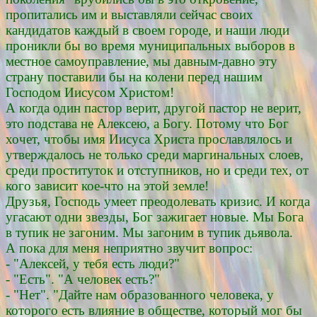
пропитались им и выставляли сейчас своих
кандидатов каждый в своем городе, и наши люди
проникли бы во время муниципальных выборов в
местное самоуправление, мы давным-давно эту
страну поставили бы на колени перед нашим
Господом Иисусом Христом!
А когда один пастор верит, другой пастор не верит,
это подстава не Алексею, а Богу. Потому что Бог
хочет, чтобы имя Иисуса Христа прославлялось и
утверждалось не только среди маргинальных слоев,
среди проституток и отступников, но и среди тех, от
кого зависит кое-что на этой земле!
Друзья, Господь умеет преодолевать кризис. И когда
угасают одни звезды, Бог зажигает новые. Мы Бога
в тупик не загоним. Мы загоним в тупик дьявола.
А пока для меня неприятно звучит вопрос:
- "Алексей, у тебя есть люди?"
- "Есть". "А человек есть?"
- "Нет". "Дайте нам образованного человека, у
которого есть влияние в обществе, который мог бы