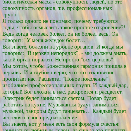
биологическая масса - совокупность людей, но это
совокупность органов, т.е. профессиональных
групп.
Я только одного не понимаю, почему требуются
годы, чтобы осмыслить такое простое откровение?!
Ведь когда человек болеет, он не болеет весь. Он
говорит: "У меня желудок болит…"
Вы знаете, болезни на уровне органов. И когда мы
говорим: "В церкви непорядок", - мы должны знать,
какой орган поражен. Не просто "вся церковь".
Мы хотим, чтобы Божественная гармония пришла в
церковь. И я глубоко верю, что это откровение
пропитает нас. Расцветет "Новое поколение"
изобилием профессиональных групп. И каждый дар,
который Бог вложил в нас, раскроется и расцветет.
Электрик будет заниматься светом. Повар будет
работать на кухне. Музыканты будут заниматься
музыкой, танцоры будут танцевать… Каждый будет
исполнять свое предназначение.
Вы знаете, вот у меня есть своя формула счастья:
заниматься любимым делом, да еще за это получать