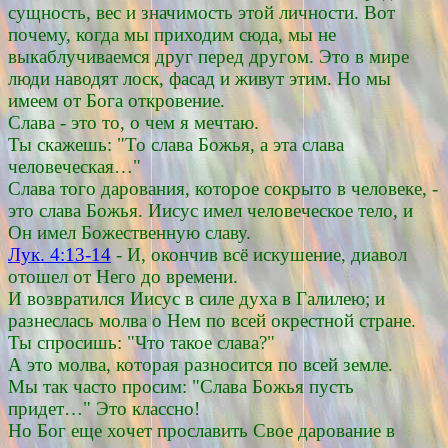
сущность, вес и значимость этой личности. Вот
почему, когда мы приходим сюда, мы не
выкаблучиваемся друг перед другом. Это в мире
люди наводят лоск, фасад и живут этим. Но мы
имеем от Бога откровение.
Слава - это то, о чем я мечтаю.
Ты скажешь: "То слава Божья, а эта слава
человеческая…"
Слава того дарования, которое сокрыто в человеке, -
это слава Божья. Иисус имел человеческое тело, и
Он имел Божественную славу.
Лук. 4:13-14
- И, окончив всё искушение, диавол
отошел от Него до времени.
И возвратился Иисус в силе духа в Галилею; и
разнеслась молва о Нем по всей окрестной стране.
Ты спросишь: "Что такое слава?"
А это молва, которая разносится по всей земле.
Мы так часто просим: "Слава Божья пусть
придет…" Это классно!
Но Бог еще хочет прославить Свое дарование в