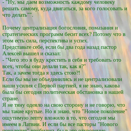
- "Ну, мы даем возможность каждому человеку
решать самому, куда двигаться, за кого голосовать и
что делать"".
Почему централизация богословия, помазания и
стратегических программ бесит всех? Потому что в
этом есть сила, перспектива и успех.
Представьте себе, если бы два года назад пастор
Алексей вышел и сказал:
- "Чего это я буду крестить в себя и требовать ото
всех, чтобы они делали так, как я?"
Так, а зачем тогда я здесь стою?!
Если бы мы не объединились и не централизовали
наши усилия с Первой партией, я не знаю, какова
была бы сегодня политическая обстановка в нашей
стране.
Я не тяну одеяло на свою сторону и не говорю, что
мы такие крутые. Но я знаю, что "Новое поколение"
ощутимую лепту вложило в то, что сегодня мы
имеем в Латвии. И если бы все пасторы "Нового
поколения" врубились бы в это откровение,