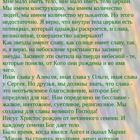
Мне мало иметь тело, мне мало иметь тело церкви.
Мы имеем конструкцию, мы имеем количество
людей, мы имеем количество музыкантов. Но этого
недостаточно. Я верю, что внутри тела церкви есть
потенциал, который однажды раскроется, и слава,
великолепие, совершенство засверкают!
Как звезды имеют славу, как солнце имеет славу, так
и, я верю, на небосклоне христианства засияют
звезды. Засияют эти светила на тверди небесной - те,
которые поняли, от Кого они рождены и во имя
чего.
Иная слава у Алексея, иная слава у Ольги, иная слава
у Сергея. Но друзья, мы должны знать, что слава -
это неотъемлемое благословение, которое Бог
определил для нас. Нам определено не бесславие -
жалкое, ничтожное, суетливое, религиозное. Мы
созданы для славы великого Господа!
Иисус Христос рожден от нетленного семени. И
каждому семени Бог дает тело.
Было время, когда явился Ангел и сказал Марии:
"Мария, ты станешь воротами, через которые