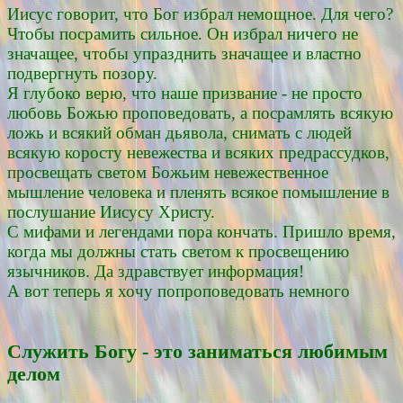
Иисус говорит, что Бог избрал немощное. Для чего?
Чтобы посрамить сильное. Он избрал ничего не
значащее, чтобы упразднить значащее и властно
подвергнуть позору.
Я глубоко верю, что наше призвание - не просто
любовь Божью проповедовать, а посрамлять всякую
ложь и всякий обман дьявола, снимать с людей
всякую коросту невежества и всяких предрассудков,
просвещать светом Божьим невежественное
мышление человека и пленять всякое помышление в
послушание Иисусу Христу.
С мифами и легендами пора кончать. Пришло время,
когда мы должны стать светом к просвещению
язычников. Да здравствует информация!
А вот теперь я хочу попроповедовать немного
Служить Богу - это заниматься любимым
делом