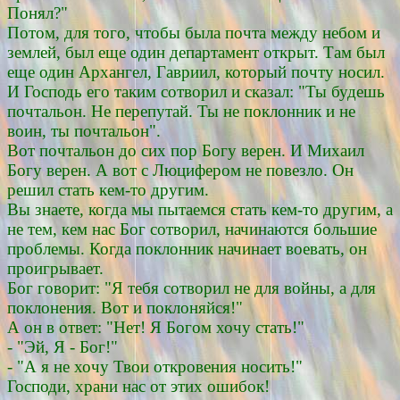
Понял?"
Потом, для того, чтобы была почта между небом и
землей, был еще один департамент открыт. Там был
еще один Архангел, Гавриил, который почту носил.
И Господь его таким сотворил и сказал: "Ты будешь
почтальон. Не перепутай. Ты не поклонник и не
воин, ты почтальон".
Вот почтальон до сих пор Богу верен. И Михаил
Богу верен. А вот с Люцифером не повезло. Он
решил стать кем-то другим.
Вы знаете, когда мы пытаемся стать кем-то другим, а
не тем, кем нас Бог сотворил, начинаются большие
проблемы. Когда поклонник начинает воевать, он
проигрывает.
Бог говорит: "Я тебя сотворил не для войны, а для
поклонения. Вот и поклоняйся!"
А он в ответ: "Нет! Я Богом хочу стать!"
- "Эй, Я - Бог!"
- "А я не хочу Твои откровения носить!"
Господи, храни нас от этих ошибок!