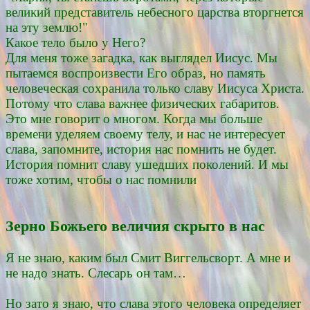
великий представитель небесного царства вторгнется
на эту землю!"
Какое тело было у Него?
Для меня тоже загадка, как выглядел Иисус. Мы
пытаемся воспроизвести Его образ, но память
человеческая сохранила только славу Иисуса Христа.
Потому что слава важнее физических габаритов.
Это мне говорит о многом. Когда мы больше
времени уделяем своему телу, и нас не интересует
слава, запомните, история нас помнить не будет.
История помнит славу ушедших поколений. И мы
тоже хотим, чтобы о нас помнили
Зерно Божьего величия скрыто в нас
Я не знаю, каким был Смит Виггельсворт. А мне и
не надо знать. Слесарь он там…
Но зато я знаю, что слава этого человека определяет