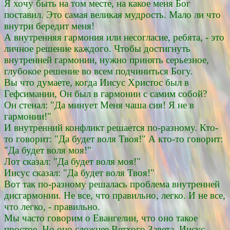
Я хочу быть на том месте, на какое меня Бог
поставил. Это самая великая мудрость. Мало ли что
внутри бередит меня!
А внутренняя гармония или несогласие, ребята, - это
личное решение каждого. Чтобы достигнуть
внутренней гармонии, нужно принять серьезное,
глубокое решение во всем подчиниться Богу.
Вы что думаете, когда Иисус Христос был в
Гефсимании, Он был в гармонии с самим собой?
Он стенал: "Да минует Меня чаша сия! Я не в
гармонии!"
И внутренний конфликт решается по-разному. Кто-
то говорит: "Да будет воля Твоя!" А кто-то говорит:
"Да будет воля моя!"
Лот сказал: "Да будет воля моя!"
Иисус сказал: "Да будет воля Твоя!"
Вот так по-разному решалась проблема внутренней
дисгармонии. Не все, что правильно, легко. И не все,
что легко, - правильно.
Мы часто говорим о Евангелии, что оно такое
простое. Но оно сложнее Ветхого Завета. Иисус