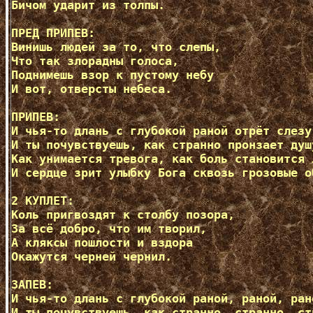
Бичом ударит из толпы. 

ПРЕД ПРИПЕВ:  

Винишь людей за то, что слепы, 

Что так злорадны голоса, 

Поднимешь взор к пустому небу 

И вот, отверсты небеса. 

ПРИПЕВ:  

И чья-то длань с глубокой раной отрёт слезу
И ты почувствуешь, как странно пронзает душ
Как унимается тревога, как боль становится л
И сердце зрит улыбку Бога сквозь грозовые об
2 КУПЛЕТ:  

Коль пригвоздят к столбу позора, 

За всё добро, что им творил, 

А кляксы пошлости и вздора 

Окажутся черней чернил. 

ЗАПЕВ:  

И чья-то длань с глубокой раной, раной, рано
И ты почувствуешь, как странно, странно, стр