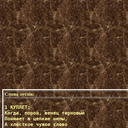
Слова песни:
1 КУПЛЕТ:  

Когда, порой, венец терновый 

Поймает в цепкие шипы, 

А хлёсткое чужое слово 
