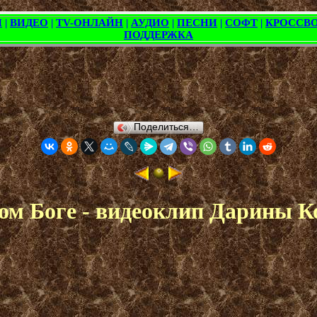
Поделиться…
ом Боге - видеоклип Дарины 