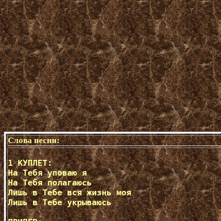
Слова песни:
1 КУПЛЕТ:  

На Тебя уповаю я

На Тебя полагаюсь

Лишь в Тебе вся жизнь моя

Лишь в Тебе укрываюсь
