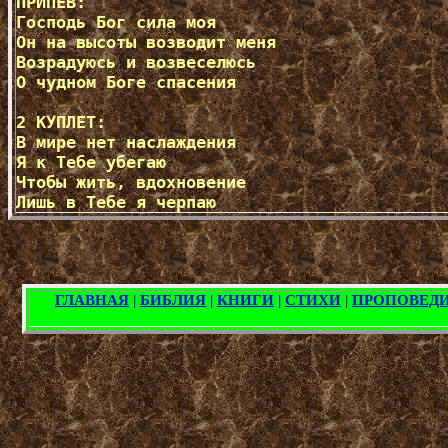
ПРИПЕВ:  

Господь Бог сила моя

Он на высоты возводит меня

Возрадуюсь и возвеселюсь

О чудном Боге спасения

2 КУПЛЕТ:  

В мире нет наслаждения

Я к Тебе убегаю

Чтобы жить, вдохновение
