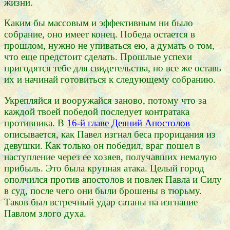
жизни.
Каким бы массовым и эффективным ни было
собрание, оно имеет конец. Победа остается в
прошлом, нужно не упиваться ею, а думать о том,
что еще предстоит сделать. Прошлые успехи
пригодятся тебе для свидетельства, но все же оставь
их и начинай готовиться к следующему собранию.
Укрепляйся и вооружайся заново, потому что за
каждой твоей победой последует контратака
противника. В
16-й главе Деяний Апостолов
описывается, как Павел изгнал беса прорицания из
девушки. Как только он победил, враг пошел в
наступление через ее хозяев, получавших немалую
прибыль. Это была крупная атака. Целый город
ополчился против апостолов и повлек Павла и Силу
в суд, после чего они были брошены в тюрьму.
Таков был встречный удар сатаны на изгнание
Павлом злого духа.