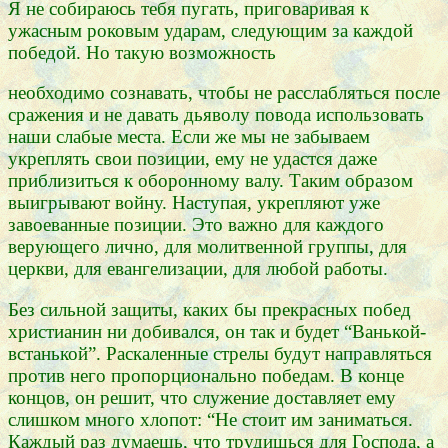
Я не собираюсь тебя пугать, приговаривая к
ужасным роковым ударам, следующим за каждой
победой. Но такую возможность
необходимо сознавать, чтобы не расслабляться после
сражения и не давать дьяволу повода использовать
наши слабые места. Если же мы не забываем
укреплять свои позиции, ему не удастся даже
приблизиться к оборонному валу. Таким образом
выигрывают войну. Наступая, укрепляют уже
завоеванные позиции. Это важно для каждого
верующего лично, для молитвенной группы, для
церкви, для евангелизации, для любой работы.
Без сильной защиты, каких бы прекрасных побед
христианин ни добивался, он так и будет “Ванькой-
встанькой”. Раскаленные стрелы будут направляться
против него пропорционально победам. В конце
концов, он решит, что служение доставляет ему
слишком много хлопот: “Не стоит им заниматься.
Каждый раз думаешь, что трудишься для Господа, а