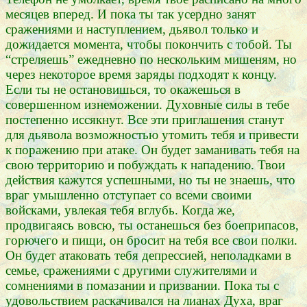
месяцев вперед. И пока ты так усердно занят
сражениями и наступлением, дьявол только и
дожидается момента, чтобы покончить с тобой. Ты
“стреляешь” ежедневно по нескольким мишеням, но
через некоторое время заряды подходят к концу.
Если ты не остановишься, то окажешься в
совершенном изнеможении. Духовные силы в тебе
постепенно иссякнут. Все эти приглашения станут
для дьявола возможностью утомить тебя и привести
к поражению при атаке. Он будет заманивать тебя на
свою территорию и побуждать к нападению. Твои
действия кажутся успешными, но ты не знаешь, что
враг умышленно отступает со всеми своими
войсками, увлекая тебя вглубь. Когда же,
продвигаясь вовсю, ты останешься без боеприпасов,
горючего и пищи, он бросит на тебя все свои полки.
Он будет атаковать тебя депрессией, неполадками в
семье, сражениями с другими служителями и
сомнениями в помазании и призвании. Пока ты с
удовольствием раскачивался на лианах Духа, враг