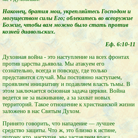
Наконец, братия мои, укрепляйтесь Господом и
могуществом силы Его; облекитесь во всеоружие
Божие, чтобы вам можно было стать против
козней диавольских.
Еф. 6:10-11
Духовная война - это наступление на всех фронтах
против царства дьявола. Мы атакуем его
сознательно, всегда и повсюду, где только
представится случай. Мы постоянно наступаем,
проявляем инициативу и подавляем власть тьмы. В
этом заключается основная задача церкви. Война
ведется не за выживание, а за захват новых
территорий. Такое отношение к христианской жизни
заложено в нас Святым Духом.
Принято говорить, что нападение — лучшее
средство защиты. Что ж, это близко к истине,
потому что, наступая, мы заставляем врага