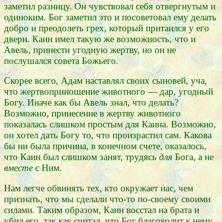
заметил разницу. Он чувствовал себя отвергнутым и
одиноким. Бог заметил это и посоветовал ему делать
добро и преодолеть грех, который притаился у его
двери. Каин имел такую же возможность, что и
Авель, принести угодную жертву, но он не
послушался совета Божьего.
Скорее всего, Адам наставлял своих сыновей, уча,
что жертвоприношение животного — дар, угодный
Богу. Иначе как бы Авель знал, что делать?
Возможно, принесение в жертву животного
показалась слишком простым для Каина. Возможно,
он хотел дать Богу то, что произрастил сам. Какова
бы ни была причина, в конечном счете, оказалось,
что Каин был слишком занят, трудясь
для
Бога, а не
вместе
с Ним.
Нам легче обвинять тех, кто окружает нас, чем
признать, что мы сделали что-то по-своему своими
силами. Таким образом, Каин восстал на брата и
убил его, так как считал, что Бог благоволит к нему.