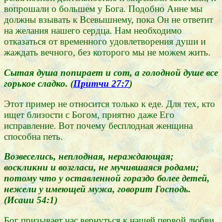
вопрошали о большем у Бога. Подобно Анне мы
должны взывать к Всевышнему, пока Он не ответит
на желания нашего сердца. Нам необходимо
отказаться от временного удовлетворения души и
жаждать вечного, без которого мы не можем жить.
Сытая душа попирает и сот, а голодной душе все
горькое сладко. (
Притчи 27:7
)
Этот пример не относится только к еде. Для тех, кто
ищет близости с Богом, приятно даже Его
исправление. Вот почему бесплодная женщина
способна петь.
Возвеселись, неплодная, нераждающая;
воскликни и возгласи, не мучившаяся родами;
потому что у оставленной гораздо более детей,
нежели у имеющей мужа, говорит Господь.
(Исаии 54:1)
Бог призывает нас вернуться к нашей первой любви.