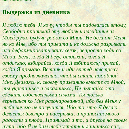
Выдержка из дневника
Я люблю тебя. Я хочу, чтобы ты радовалась этому,
Свободно принимай эту любовь и назидание из
Моей руки, будучи рядом со Мной. Не беги от Меня,
но ко Мне, ибо ты привита и не должна разрывать
или деформировать нашу связь, непросто ходи со
Мной. Беги, когда Я бегу; отдыхай, когда Я
отдыхаю; взбирайся, когда Я взбираюсь; прыгай,
когда Я прыгаю. Встань и иди вперед навстречу
своему предназначению, чтобы стать подобной
Мне. Двигаясь к, своему призванию вместе со Мной,
ты укрепишься и закалишься, Не пытайся это
сделать собственными силами. Ты только
вернешься ко Мне разочарованной, ибо без Меня у
тебя ничего не получится. Ибо то, что Я делаю,
делается быстро и наверняка, и приносит много
радости и плода. Принимай и то, и другое на своем
пути, ибо Я не дам тебе устать и лишиться сил,