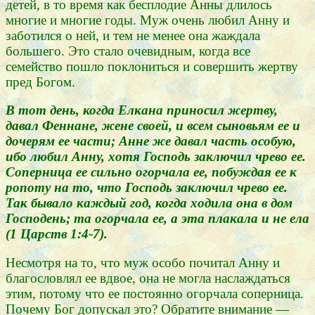
детей, в то время как бесплодие Анны длилось
многие и многие годы. Муж очень любил Анну и
заботился о ней, и тем не менее она жаждала
большего. Это стало очевидным, когда все
семейство пошло поклониться и совершить жертву
пред Богом.
В тот день, когда Елкана приносил жертву,
давал Феннане, жене своей, и всем сыновьям ее и
дочерям ее части; Анне же давал часть особую,
ибо любил Анну, хотя Господь заключил чрево ее.
Соперница ее сильно огорчала ее, побуждая ее к
ропоту на то, что Господь заключил чрево ее.
Так бывало каждый год, когда ходила она в дом
Господень; та огорчала ее, а эта плакала и не ела
(1 Царств 1:4-7).
Несмотря на то, что муж особо почитал Анну и
благословлял ее вдвое, она не могла наслаждаться
этим, потому что ее постоянно огорчала соперница.
Почему Бог допускал это? Обратите внимание —