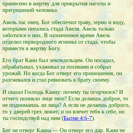
принесено в жертву для прикрытия наготы и
прегрешений человека.
Авель пас овец. Бог обеспечил траву, зерно и воду,
которыми питались стада Авеля. Авель только
заботился о них. В назначенное время Авель
отделил первородного ягненка от стада, чтобы
принести в жертву Богу.
Его брат Каин был земледельцем. Он посадил,
обрабатывал, ухаживал за посевами и собрал
урожай. Но когда Бог отверг его приношения, он
разгневался и стал ревновать к брату своему.
И сказал Господь Каину: почему ты огорчился? И
отчего поникло лице твое? Если делаешь доброе, то
не поднимаешь ли лица? А если не делаешь доброго,
то у дверей грех лежит; и он влечет тебя к себе, но
ты господствуй над ним (
Бытие 4:6-7
).
Бог не отверг Каина — Он отверг его дар. Каин не