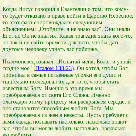
Когда Иисус говорил в Евангелии о том, что кому-
то будет отказано в праве войти в Царство Небесное,
то этот факт сопровождался следующим
объяснением: „Отойдите, я не знаю вас". Они знали
Его, но Он не знал их. Какая трагедия знать кого-то,
но так и не найти времени для того, чтобы дать
другому человеку узнать вас поближе.
Псалмопевец взывал: „Испытай меня, Боже, и узнай
сердце мое" (
Псалом 138:23
). Он хотел, чтобы Бог
проникал в самые потаенные уголки его души и
тщательно исследовал их для того, чтобы стать
известным Богу. Именно в это время мы
преображаемся от света Его Слова. Именно
благодаря этому процессу мы раскрываем сердце, и
оно становится способным любить Бога. Мы
преображаемся из жен в невесты. Пусть пребудет с
вами жажда познавать настолько, насколько знают
вас, чтобы вы могли любить настолько, насколько
вы любимы.