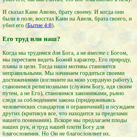
И сказал Каин Авелю, брату своему. И когда они
были в поле, восстал Каин на Авеля, брата своего, и
убил его (
Бытие 4:8
).
Его труд или наш?
Когда мы трудимся
для
Бога, а не
вместе
с Богом,
мы перестаем видеть Божий характер, Его природу,
планы и цели. Тогда наши мотивы становятся
неправильными. Мы начинаем гордиться своими
достижениями (взгляните на мою усердную работу),
становимся религиозными (служим Богу, идя своим
путем, а не Его), становимся законниками, рьяно
следя за соблюдением закона (придерживаясь
человеческих стандартов и ограничений) и осуждаем
других (критикуя все, что находится за пределами
нашего понимания). Вскоре мы предлагаем плоды
наших рук, и труд нашей плоти Богу для
благословения. Но Он не благословляет их.