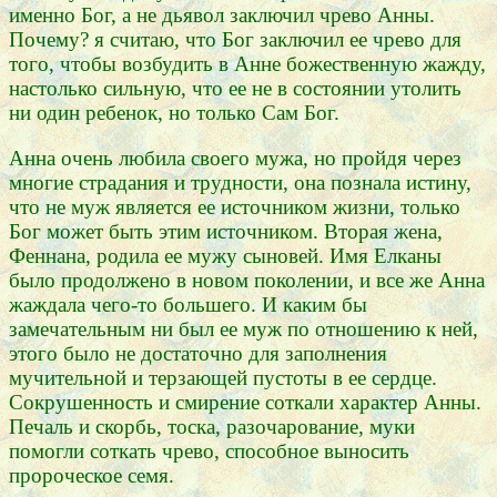
именно Бог, а не дьявол заключил чрево Анны.
Почему? я считаю, что Бог заключил ее чрево для
того, чтобы возбудить в Анне божественную жажду,
настолько сильную, что ее не в состоянии утолить
ни один ребенок, но только Сам Бог.
Анна очень любила своего мужа, но пройдя через
многие страдания и трудности, она познала истину,
что не муж является ее источником жизни, только
Бог может быть этим источником. Вторая жена,
Феннана, родила ее мужу сыновей. Имя Елканы
было продолжено в новом поколении, и все же Анна
жаждала чего-то большего. И каким бы
замечательным ни был ее муж по отношению к ней,
этого было не достаточно для заполнения
мучительной и терзающей пустоты в ее сердце.
Сокрушенность и смирение соткали характер Анны.
Печаль и скорбь, тоска, разочарование, муки
помогли соткать чрево, способное выносить
пророческое семя.