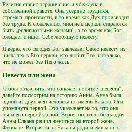
Религия ставит ограничения и убеждена в
собственной правоте. Она усердно трудится,
стремясь произвести, в то время как Дух производит
без труда. К сожалению, многие в церкви стараются
быть „религиозными женами", в то время как Бог
ожидает и ищет Себе любящую невесту.
Я верю, что сегодня Бог завлекает Свою невесту из
числа тех в Его церкви, кто любит Его настолько,
что не может без Него жить.
Невеста или жена
Чтобы объяснить, что означает понятие „невеста",
давайте посмотрим на историю Анны. Анна была
одной из двух жен человека по имени Елкана. Она
упомянута первой. Это указывает на то, что она
была его первой женой. Вероятно, из-за бесплодия
Анны Елкана решил жениться на второй жене,
Феннане. Вторая жена Елканы родила ему много