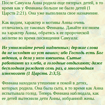
После Самуила Анна родила еще пятерых детей, в то
время как у Феннаны больше не было детей (1
Царств 2:21). Она уже выполнила свое назначение.
Как видим, характер и мотивы Анны очень
отличались от таковых Феннаны. Давайте взглянем
на характер Анны, обратясь к ее пророческой
молитве во время посвящения Самуила:
Не умножайте речей надменных; дерзкие слова
да не исходят из уст ваших; ибо Господь есть Бог
ведения, и дела у него взвешены. Сытые
работают из хлеба, а голодные отдыхают; даже
бесплодная рождает семь раз, а многочадная
изнемогает (1 Царств. 2:3,5).
Феннана находила утешение и покой в детях,
которых родила. Она была сыта, в то время как Анна
испытывала голод. Теперь Феннана наблюдала, как
ее детей вытеснили дети Анны, избранной жены.