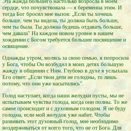
Эта жажда большего настолько возросла в моем
сердце, что почувствовала — я беременна этим. И
тогда Бог бросил мне вызов: „Если ты хочешь
больше, чем ты видела, ты должна быть больше,
чем ты была. Ты должна будешь отдавать больше,
чем давала" На каждом новом уровне в нашем
хождении с Богом требуется большее посвящение и
освящение.
Однажды утром, молясь за свою семью, я попросила
у Бога, чтобы Он возбудил в моих детях большую
жажду в общении с Ним. Глубоко в духе я услыхала
Его ответ: „Если твои дети не голодны, то лишь
потому, что они уже насытились".
Голод наступает, когда наши желудки пусты, мы не
испытываем чувства голода, когда они полны. То же
самое происходит и с духовным голодом. Я не буду
голодна, если мой желудок уже набит. Чтобы
развивать этот духовный голод, мне необходимо
воздерживаться от всего того, что не от Бога. Для