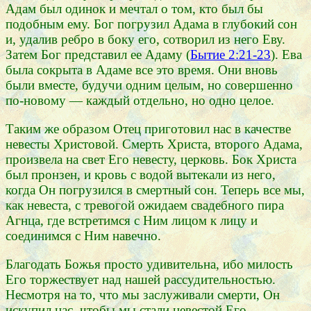
Адам был одинок и мечтал о том, кто был бы
подобным ему. Бог погрузил Адама в глубокий сон
и, удалив ребро в боку его, сотворил из него Еву.
Затем Бог представил ее Адаму (
Бытие 2:21-23
). Ева
была сокрыта в Адаме все это время. Они вновь
были вместе, будучи одним целым, но совершенно
по-новому — каждый отдельно, но одно целое.
Таким же образом Отец приготовил нас в качестве
невесты Христовой. Смерть Христа, второго Адама,
произвела на свет Его невесту, церковь. Бок Христа
был пронзен, и кровь с водой вытекали из него,
когда Он погрузился в смертный сон. Теперь все мы,
как невеста, с тревогой ожидаем свадебного пира
Агнца, где встретимся с Ним лицом к лицу и
соединимся с Ним навечно.
Благодать Божья просто удивительна, ибо милость
Его торжествует над нашей рассудительностью.
Несмотря на то, что мы заслуживали смерти, Он
искупил нас, чтобы мы стали невестой Его