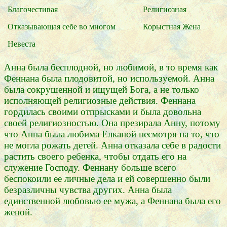
Благочестивая
Религиозная
Отказывающая себе во многом
Корыстная Жена
Невеста
Анна была бесплодной, но любимой, в то время как
Феннана была плодовитой, но используемой. Анна
была сокрушенной и ищущей Бога, а не только
исполняющей религиозные действия. Феннана
гордилась своими отпрысками и была довольна
своей религиозностью. Она презирала Анну, потому
что Анна была любима Елканой несмотря па то, что
не могла рожать детей. Анна отказала себе в радости
растить своего ребенка, чтобы отдать его на
служение Господу. Феннану больше всего
беспокоили ее личные дела и ей совершенно были
безразличны чувства других. Анна была
единственной любовью ее мужа, а Феннана была его
женой.