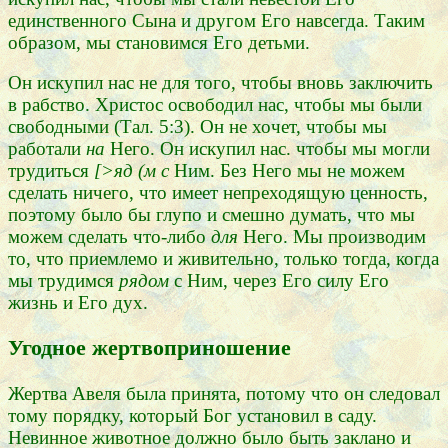
единственного Сына и другом Его навсегда. Таким
образом, мы становимся Его детьми.
Он искупил нас не для того, чтобы вновь заключить
в рабство. Христос освободил нас, чтобы мы были
свободными (Тал. 5:3). Он не хочет, чтобы мы
работали
на
Него. Он искупил нас. чтобы мы могли
трудиться
[>яд (м с
Ним. Без Него мы не можем
сделать ничего, что имеет непреходящую ценность,
поэтому было бы глупо и смешно думать, что мы
можем сделать что-либо
для
Него. Мы производим
то, что приемлемо и живительно, только тогда, когда
мы трудимся
рядом
с Ним, через Его силу Его
жизнь и Его дух.
Угодное жертвоприношение
Жертва Авеля была принята, потому что он следовал
тому порядку, который Бог установил в саду.
Невинное животное должно было быть заклано и