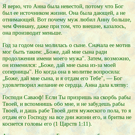
Я верю, что Анна была невестой, потому что Бог
был ее источником жизни. Она была дающей, а не
отнимающей. Вот почему муж любил Анну больше,
чем Феннану, даже при том, что внешне, казалось,
она производит меньше.
Год за годом она молилась о сыне. Сначала ее мотив
мог быть таким: „Боже, дай мне сына ради
продолжения имени моего мужа". Затем, возможно,
он изменился: „Боже, дай мне сына из-за моей
соперницы". Но когда она в молитве вопросила:
„Боже, дай мне сына, и я отдам его Тебе", — Бог
удовлетворил желание ее сердца. Анна дала клятву:
Господи Саваоф! Если Ты призришь на скорбь рабы
Твоей, и вспомнишь обо мне, и не забудешь рабы
Твоей, и дашь рабе Твоей дитя мужеского пола, то я
отдам его Господу на все дни жизни его, и бритва не
коснется головы его (1 Царств 1:11).