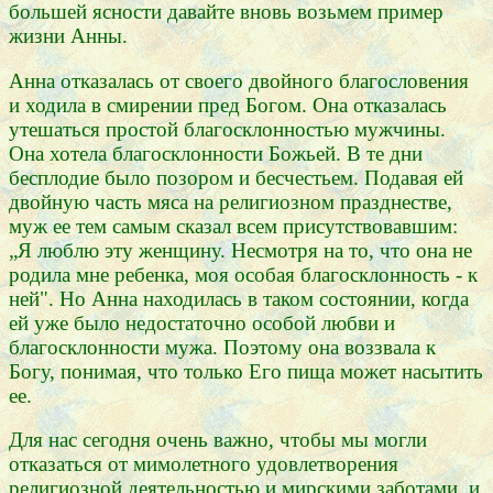
большей ясности давайте вновь возьмем пример
жизни Анны.
Анна отказалась от своего двойного благословения
и ходила в смирении пред Богом. Она отказалась
утешаться простой благосклонностью мужчины.
Она хотела благосклонности Божьей. В те дни
бесплодие было позором и бесчестьем. Подавая ей
двойную часть мяса на религиозном празднестве,
муж ее тем самым сказал всем присутствовавшим:
„Я люблю эту женщину. Несмотря на то, что она не
родила мне ребенка, моя особая благосклонность - к
ней". Но Анна находилась в таком состоянии, когда
ей уже было недостаточно особой любви и
благосклонности мужа. Поэтому она воззвала к
Богу, понимая, что только Его пища может насытить
ее.
Для нас сегодня очень важно, чтобы мы могли
отказаться от мимолетного удовлетворения
религиозной деятельностью и мирскими заботами, и