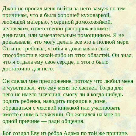
Джон не просил меня выйти за него замуж по тем
причинам, что я была хорошей куховаркой,
любящей матерью, усердной домохозяйкой,
человеком, ответственно распоряжавшимся
деньгами, или замечательным помощником. Я не
доказывала, что могу делать все это в полной мере.
Он и не требовал, чтобы я доказывала свои
способности в какой-либо из этих областей. Он знал,
что я отдала ему свое сердце, и этого было
достаточно для него.
Он сделал мне предложение, потому что любил меня
и чувствовал, что ему меня не хватает. Тогда для
него не имело значения, смогу ли я когда-нибудь
родить ребенка, наводить порядок в доме,
обращаться с чековой книжкой или участвовать
вместе с ним в служении. Он женился на мне по
одной причине — ради общения.
Бог создал Еву из ребра Адама по той же причине.