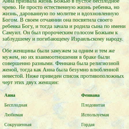
Анна призвала жизнь Божью в пустое бесплодное
чрево. Не просто естественную жизнь ребенка, но
жизнь, дарованную по молитве и вдохновленную
Богом. В своем отчаянии она посвятила своего
ребенка Богу, и тогда зачала и родила сына по имени
Самуил. Он был пророческим голосом Божьим к
заблудшему и погибающему Израильскому народу.
Обе женщины были замужем за одним и тем же
мужем, но их взаимоотношения в браке были
совершенно разными. Феннана была религиозной
женой, тогда как Анна была безумно влюбленной
невестой. Ниже приведен список противоположных
черт этих двух женщин:
Анна
Феннана
Бесплодная
Плодовитая
Любимая
Используемая
Сокрушенная
Гордая