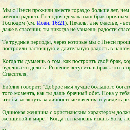
Мы с Нэнси прожили вместе гораздо больше лет, чем 
именно радость Господня сделала наш брак прочным. 
Господом (см.
Иоан. 16:21
). Печаль, а не счастье, - 
даже в спасении; ты никогда не узнаешь радости спасе
Те трудные периоды, через которые мы с Нэнси прошл
построили настоящую и длительную радость в нашем
Когда ты думаешь о том, как построить свой брак, х
будешь его делить. Решение вступить в брак - это вт
Спасителя.
Библия говорит: "Доброе имя лучше большого богатс
того момента, как ты дашь брачный обет. Пока у теб
чтобы заглянуть за личностные качества и увидеть ре
Одинокая женщина с христианским характером должна
женщиной в мире. "Когда ты начнешь искать Бога, лю