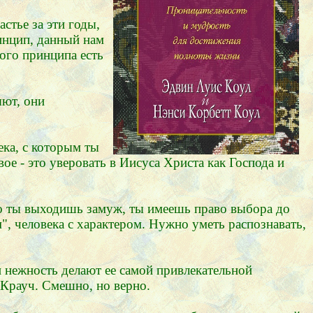
стье за эти годы,
инцип, данный нам
этого принципа есть
яют, они
ека, с которым ты
вое - это уверовать в Иисуса Христа как Господа и
го ты выходишь замуж, ты имеешь право выбора до
", человека с характером. Нужно уметь распознавать,
 нежность делают ее самой привлекательной
 Крауч. Смешно, но верно.