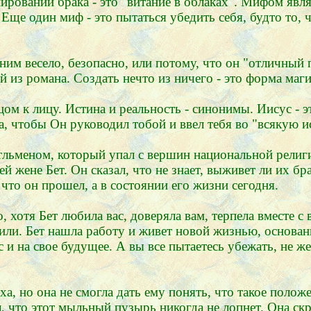
ровании брака - это "витание в облаках". Мифом явля
ще один миф - это пытаться убедить себя, будто то, 
 ним весело, безопасно, или потому, что он "отличный 
й из романа. Создать нечто из ничего - это форма маг
ом к лицу. Истина и реальность - синонимы. Иисус - э
, чтобы Он руководил тобой и ввел тебя во "всякую и
тльменом, который упал с вершин национальной религи
 жене Бет. Он сказал, что не знает, выживет ли их бр
з что он прошел, а в состоянии его жизни сегодня.
, хотя Бет любила вас, доверяла вам, терпела вместе с
ерили. Бет нашла работу и живет новой жизнью, основа
 и на свое будущее. А вы все пытаетесь убежать, не же
ха, но она не смогла дать ему понять, что такое поло
л, что этот мыльный пузырь никогда не лопнет. Она ск