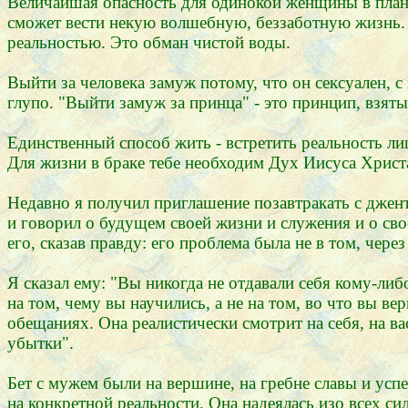
Величайшая опасность для одинокой женщины в плани
сможет вести некую волшебную, беззаботную жизнь. Е
реальностью. Это обман чистой воды.
Выйти за человека замуж потому, что он сексуален, с
глупо. "Выйти замуж за принца" - это принцип, взяты
Единственный способ жить - встретить реальность лиц
Для жизни в браке тебе необходим Дух Иисуса Христа
Недавно я получил приглашение позавтракать с джен
и говорил о будущем своей жизни и служения и о своей
его, сказав правду: его проблема была не в том, чере
Я сказал ему: "Вы никогда не отдавали себя кому-либо
на том, чему вы научились, а не на том, во что вы в
обещаниях. Она реалистически смотрит на себя, на вас
убытки".
Бет с мужем были на вершине, на гребне славы и успе
на конкретной реальности. Она надеялась изо всех си