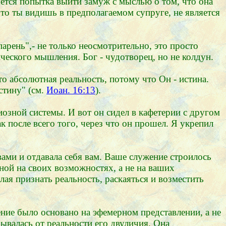
ется попытка выйти замуж с мыслью о том, что она
что ты видишь в предполагаемом супруге, не является
парень",- не только неосмотрительно, это просто
ического мышления. Бог - чудотворец, но не колдун.
то абсолютная реальность, потому что Он - истина.
стину" (см.
Иоан. 16:13
).
озной системы. И вот он сидел в кафетерии с другом
ак после всего того, через что он прошел. Я укрепил
 вами и отдавала себя вам. Ваше служение строилось
нной на своих возможностях, а не на ваших
лая признать реальность, раскаяться и возместить
жение было основано на эфемерном представлении, а не
рывалась от реальности его двуличия. Она