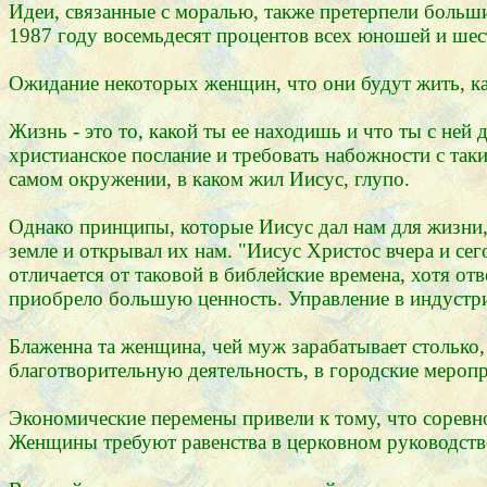
Идеи, связанные с моралью, также претерпели больш
1987 году восемьдесят процентов всех юношей и шес
Ожидание некоторых женщин, что они будут жить, ка
Жизнь - это то, какой ты ее находишь и что ты с ней
христианское послание и требовать набожности с таки
самом окружении, в каком жил Иисус, глупо.
Однако принципы, которые Иисус дал нам для жизни, 
земле и открывал их нам. "Иисус Христос вчера и сег
отличается от таковой в библейские времена, хотя отв
приобрело большую ценность. Управление в индустри
Блаженна та женщина, чей муж зарабатывает столько,
благотворительную деятельность, в городские меропр
Экономические перемены привели к тому, что соревн
Женщины требуют равенства в церковном руководстве 