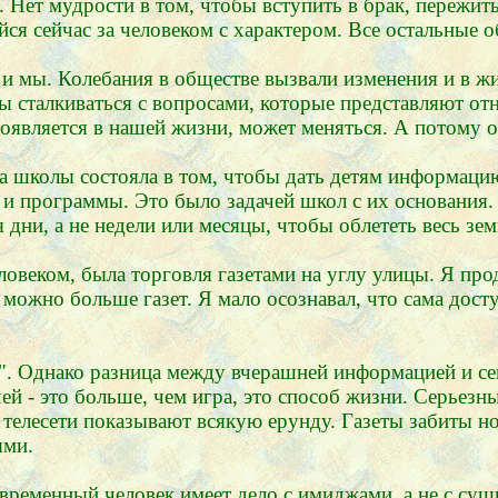
я. Нет мудрости в том, чтобы вступить в брак, пережи
йся сейчас за человеком с характером. Все остальные 
и мы. Колебания в обществе вызвали изменения и в жи
сталкиваться с вопросами, которые представляют отн
 проявляется в нашей жизни, может меняться. А потому
а школы состояла в том, чтобы дать детям информацию
 и программы. Это было задачей школ с их основания.
дни, а не недели или месяцы, чтобы облететь весь зе
ловеком, была торговля газетами на углу улицы. Я пр
 можно больше газет. Я мало осознавал, что сама дост
. Однако разница между вчерашней информацией и се
ей - это больше, чем игра, это способ жизни. Серье
 телесети показывают всякую ерунду. Газеты забиты но
ыми.
временный человек имеет дело с имиджами, а не с сущ