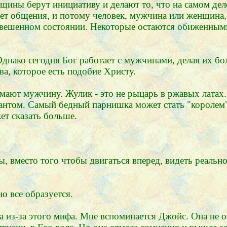
нщины берут инициативу и делают то, что на самом де
т общения, и потому человек, мужчина или женщина, д
подвешенном состоянии. Некоторые остаются обиженны
днако сегодня Бог работает с мужчинами, делая их бо
а, которое есть подобие Христу.
ают мужчину. Жулик - это не рыцарь в ржавых латах.
антом. Самый бедный парнишка может стать "королем". 
ет сказать больше.
 вместо того чтобы двигаться вперед, видеть реальнос
о все образуется.
а из-за этого мифа. Мне вспоминается Джойс. Она не о