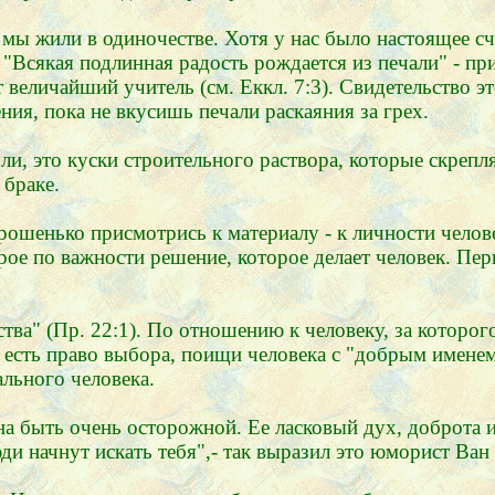
мы жили в одиночестве. Хотя у нас было настоящее сча
"Всякая подлинная радость рождается из печали" - пр
вот величайший учитель (см. Еккл. 7:3). Свидетельство 
ния, пока не вкусишь печали раскаяния за грех.
и, это куски строительного раствора, которые скрепл
 браке.
орошенько присмотрись к материалу - к личности челов
орое по важности решение, которое делает человек. Пер
тва" (Пр. 22:1). По отношению к человеку, за которо
я есть право выбора, поищи человека с "добрым именем
ального человека.
 быть очень осторожной. Ее ласковый дух, доброта и
ди начнут искать тебя",- так выразил это юморист Ван