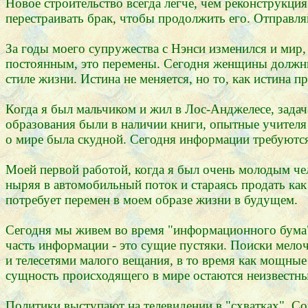
Новое строительство всегда легче, чем реконструкци
перестраивать брак, чтобы продолжить его. Отправля
За годы моего супружества с Нэнси изменился и мир, 
постоянным, это перемены. Сегодня женщины должны 
стиле жизни. Истина не меняется, но то, как истина
Когда я был мальчиком и жил в Лос-Анджелесе, задач
образования были в наличии книги, опытные учителя
о мире была скудной. Сегодня информации требуются 
Моей первой работой, когда я был очень молодым че
ныряя в автомобильный поток и стараясь продать как
потребует перемен в моем образе жизни в будущем.
Сегодня мы живем во время "информационного бума"
часть информации - это сущие пустяки. Поиски мелоч
и телесетями малого вещания, в то время как мощные
сущность происходящего в мире остаются неизвестн
Политики выступают на телевидении в "схватках". Со