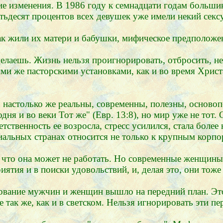
ие изменения. В 1986 году к семнадцати годам больши
тьдесят процентов всех девушек уже имели некий секс
к жили их матери и бабушки, мифическое предположен
 делаешь. Жизнь нельзя проигнорировать, отбросить, н
ми же пасторскими установками, как и во время Христ
настолько же реальны, современны, полезны, основопо
одня и во веки Тот же" (Евр. 13:8), но мир уже не тот
етственность ее возросла, стресс усилился, стала боле
альных странах относится не только к крупным корпо
 что она может не работать. Но современные женщины,
иятия и в поиски удовольствий, и, делая это, они тож
ование мужчин и женщин вышло на передний план. Это
так же, как и в светском. Нельзя игнорировать эти пе