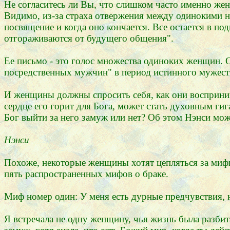
Не согласитесь ли Вы, что слишком часто именно же
Видимо, из-за страха отвержения между одинокими не
посвящение и когда оно кончается. Все остается в 
отгораживаются от будущего общения".
Ее письмо - это голос множества одиноких женщин. О
посредственных мужчин" в период истинного мужеств
И женщины должны спросить себя, как они восприним
сердце его горит для Бога, может стать духовным гиг
Бог выйти за него замуж или нет? Об этом Нэнси мож
Нэнси
Похоже, некоторые женщины хотят цепляться за мифы,
пять распространенных мифов о браке.
Миф номер один: У меня есть дурные предчувствия, н
Я встречала не одну женщину, чья жизнь была разбит