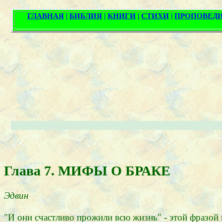
Глава 7. МИФЫ О БРАКЕ
Эдвин
"И они счастливо прожили всю жизнь" - этой фразой 