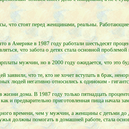
росы, что стоят перед женщинами, реальны. Работающ
что в Америке в 1987 году работали шестьдесят проце
вляться, что забота о детях стала основной проблемой
платы мужчин, но в 2000 году ожидается, что это бу
 заявили, что те, кто не хочет вступать в брак, нен
ных людей негативно относились к одиноким - гигант
в жизни дома. В 1987 году только пятнадцать процен
 как и предварительно приготовленная пища начала з
ного времени, чем у мужчин, а женщины с детьми до д
 мужья должны помогать в домашней работе, стала осн