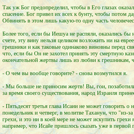
Так уж Бог предопределил, чтобы в Его глазах оказа
спасение. Бог привел их всех к бунту, чтобы потом д
Обвинять в этом лишь какую-то одну часть человечес
Более того, если бы Иешуа не распяли, оказались бы 
счете, эту вину нельзя целиком возложить ни на еврее
грешники и как таковые одинаково виновны перед свя
что, если бы Он не захотел принять эту смертную казн
окончательной жертвы лишь из любви к грешникам, ч
- О чем вы вообще говорите? - снова возмутился я.
- Мы больше не приносим жертв! Вы, гои, позаботили
за время своего существования, народ Израиля принес
- Пятьдесят третья глава Исаии не может говорить о
понедельник и четверг, в молитве Таханун, что "из-з
грехи, и это ни в коей мере не может искупить грех
например, что Исайе пришлось сказать уже в первой г