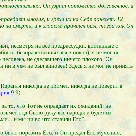
 умилостивления, Он узрит потомство долговечное, и
правдает многих, и грехи их на Себе понесет. 12
ю на смерть, и к злодеям причтен был, тогда как Он
ьи, несмотря на все предрассудки, впитанные с
бных, безнравственных язычников), я не мог не
о человека, не сделавшего ничего плохого. Он
н ни в чем не был виновен! Здесь я не мог не принять
Израиля никогда не примет, никогда не поверит в
ария 9
:9).
а то, что Тот не оправдает их ожиданий: не
озьмет под Свою руку все народы и будет из
и... и мы ни во что ставили Его".
но было поразить Его, и Он предал Его мучению;