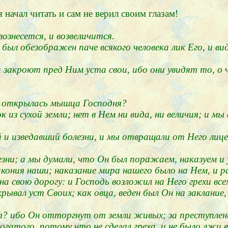
 начал читать и сам не верил своим глазам!
ознесется, и возвеличится.
 был обезображен паче всякого человека лик Его, и вид
 закроют пред Ним уста свои, ибо они увидят то, о ч
му открылась мышца Господня?
из сухой земли; нет в Нем ни вида, ни величия; и мы
й и изведавший болезни, и мы отвращали от Него лице
езни; а мы думали, что Он был поражаем, наказуем и
закония наши; наказание мира нашего было на Нем, и 
 свою дорогу: и Господь возложил на Него грехи всех
ывал уст Своих; как овца, веден был Он на заклание, 
ит? ибо Он отторгнут от земли живых; за преступлен
богатого, потому что не сделал греха, и не было лжи в