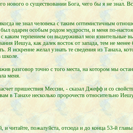
о нового о существовании Бога, чего бы я не знал. В
никогда не знал человека с таким оптимистичным отнош
ф был одарен особым родом мудрости, и меня по-наст
о, с каким терпением он выдерживал мои язвительные в
ания Иешуа, как далек восток от запада, тем не менее
. Я искренне желал узнать те сведения из Танаха, кот
в школе.
лжив разговор точно с того места, на котором мы оста
ла меня.
насчет пришествия Мессии, - сказал Джефф и со свой
 вам в Танахе несколько пророчеств относительно Иеш
, и читайте, пожалуйста, отсюда и до конца 53-й главы