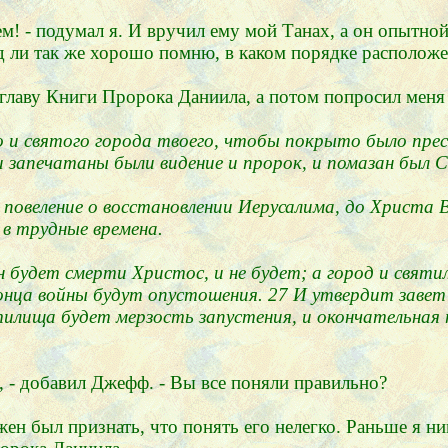
ем! - подумал я. И вручил ему мой Танах, а он опытно
яд ли так же хорошо помню, в каком порядке расположе
аву Книги Пророка Даниила, а потом попросил меня чи
о и святого города твоего, чтобы покрыто было прес
 и запечатаны были видение и пророк, и помазан был 
т повеление о восстановлении Иерусалима, до Христа 
 в трудные времена.
н будет смерти Христос, и не будет; а город и свя
конца войны будут опустошения. 27 И утвердит завет 
илища будет мерзость запустения, и окончательная 
, - добавил Джефф. - Вы все поняли правильно?
ен был признать, что понять его нелегко. Раньше я нико