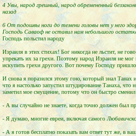
4 Увы, народ грешный, народ обремененный беззакони
назад
6 От подошвы ноги до темени головы нет у него здор
Господь Саваоф не оставил нам небольшого остатк
Господь польстил народу
Израиля в этих стихах! Бог никогда не льстит, не г
упрекать их за грехи. Поэтому народ Израиля не мог 
искупить грехи другого. Вот почему Господу пришло
И снова я поразился этому гою, который знал Танах 
что я настолько запустил штудирование Танаха, что 
заметил мое смущение, потому что он быстро сменил 
- А вы случайно не знаете, когда точно должен был 
- Я думаю, многие евреи, включая самого
Любавичско
- А я готов бесплатно показать вам ответ тут же, в в