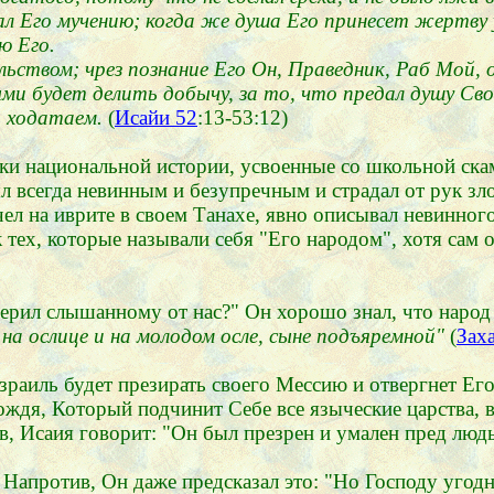
ал Его мучению; когда же душа Его принесет жертву
ю Его.
ством; чрез познание Его Он, Праведник, Раб Мой, о
ми будет делить добычу, за то, что предал душу Сво
ся ходатаем.
(
Исайи 52
:13-53:12)
и национальной истории, усвоенные со школьной скам
 всегда невинным и безупречным и страдал от рук зло
чел на иврите в своем Танахе, явно описывал невинног
тех, которые называли себя "Его народом", хотя сам о
верил слышанному от нас?" Он хорошо знал, что народ 
 на ослице и на молодом осле, сыне подъяремной"
(
Зах
аиль будет презирать своего Мессию и отвергнет Его з
ждя, Который подчинит Себе все языческие царства, в
 Исаия говорит: "Он был презрен и умален пред людьм
. Напротив, Он даже предсказал это: "Но Господу угод