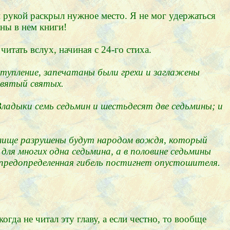
й рукой раскрыл нужное место. Я не мог удержаться
ны в нем книги!
тать вслух, начиная с 24-го стиха.
тупление, запечатаны были грехи и заглажены
Святый святых.
Владыки семь седьмин и шестьдесят две седьмины; и
тилище разрушены будут народом вождя, который
для многих одна седьмина, а в половине седьмины
предопределенная гибель постигнет опустошителя.
гда не читал эту главу, а если честно, то вообще