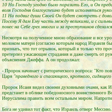
10 Но Господу угодно было поразить Его, и Он пред
воля Господня благоуспешно будет исполняться руко
11 На подвиг души Своей Он будет смотреть с доволь
Посему Я дам Ему часть между великими, и с сильны
понес на Себе грех многих и за преступников сделал
Несмотря на полученное мною образование и все урок
молоком матери (согласно которым народ Израиля был
признать, что тот отрывок, который я только что про
претерпел ужасающие страдания и даже смерть от рук 
объяснения Джеффа. А он продолжал:
- Пророк начинает с риторического вопроса: "Кто по
Царя
"праведного и спасающего, кроткого, сидящего
Пророк Исаия видел своими духовными очами, как Изр
предстанет в облике победоносного воинственного Во
Иерусалима править всем остальным миром. Напротив,
Бога не удивил тот факт, что Израиль отверг Мессию