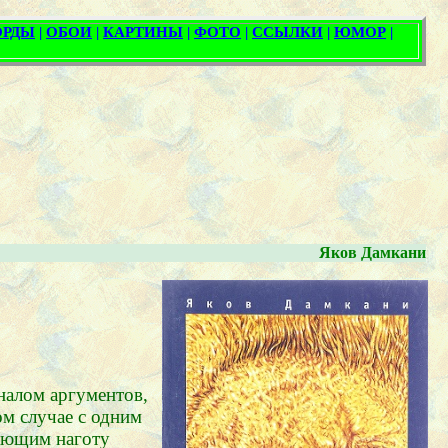
Яков Дамкани
налом аргументов,
ом случае с одним
вающим наготу