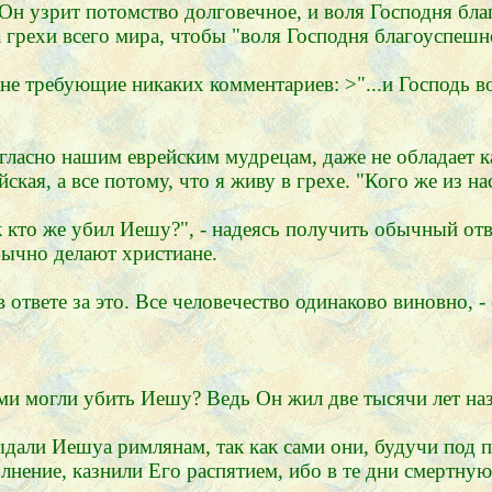
 Он узрит потомство долговечное, и воля Господня бл
 грехи всего мира, чтобы "воля Господня благоуспешн
 не требующие никаких комментариев: >"...и Господь в
согласно нашим еврейским мудрецам, даже не обладает 
ская, а все потому, что я живу в грехе. "Кого же из н
к кто же убил Иешу?", - надеясь получить обычный отве
обычно делают христиане.
 в ответе за это. Все человечество одинаково виновно, 
 вами могли убить Иешу? Ведь Он жил две тысячи лет на
выдали Иешуа римлянам, так как сами они, будучи под 
лнение, казнили Его распятием, ибо в те дни смертную