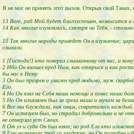
Я не мог не принять этот вызов. Открыв свой Танах, я
13 Вот, раб Мой будет благоуспешен, возвысится и в
14 Как многие изумлялись, смотря на Тебя, - столько
15 Так многие народы приведет Он в изумление; цари
слыхали.
1 [Господи!] кто поверил слышанному от нас, и ко
2 Ибо Он взошел пред Ним, как отпрыск и как росток 
бы нас к Нему.
3 Он был презрен и умален пред людьми, муж скорбе
Его.
4 Но Он взял на Себя наши немощи и понес наши бол
5 Но Он изъязвлен был за грехи наши и мучим за без
6 Все мы блуждали, как овцы, совратились каждый на
7 Он истязуем был, но страдал добровольно и не откр
не отверзал уст Своих.
8 От уз и суда Он был взят; но род Его кто изъясн
9 Ему назначили гроб со злодеями, но Он погребен у 