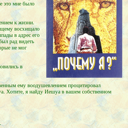
се это мне было
ением к жизни.
оящему восхищало
ыпады в адрес его
 был рад видеть
орые не мог
новились в
ственным ему воодушевлением процитировал
уа. Хотите, я найду Иешуа в вашем собственном
.