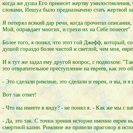
когда же душа Его принесет жертву умилостивления,
словами, Иешуа было предназначено стать жертвой за
Я потерял всякий дар речи, когда прочитал описания,
Мой, оправдает многих, и грехи их на Себе понесет".
Более того, я понял, что этот гой Джефф, который, 
душой гораздо более чистой и светлой, чем моя, еврей
И я тут же задал ему другой вопрос, с подвохом: "Та
это отвратительное преступление на евреев, как это 
- Это сделали римляне, это сделали и евреи, и вы, и я
Вот так ответ!
- Что вы имеете в виду? - не понял я. - Как же мы с
- Да, это так. С точки зрения истории именно евреи 
смертной казни. Римляне же привели приговор в испо