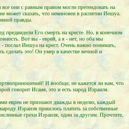
м все они с равным правом могли претендовать на
не может сказать, что невиновен в распятии Иешуа.
овной правды.
ед предвидели Его смерть на кресте. Но, в конечном
вность. Вот вы - еврей, а я - нет, но оба мы
 - послал Иешуа на крест. Очень важно понимать,
ь сделать это! Он умер в качестве вечной и
ертвоприношений! И вообще, не кажется ли вам, что
рой говорит Исаия, это и есть народ Израиля.
 сами евреи не признают дважды в неделю, каждый
, народу Израиля пришлось платить за собственные
численные грехи Израиля, один за другим. Прочтите,