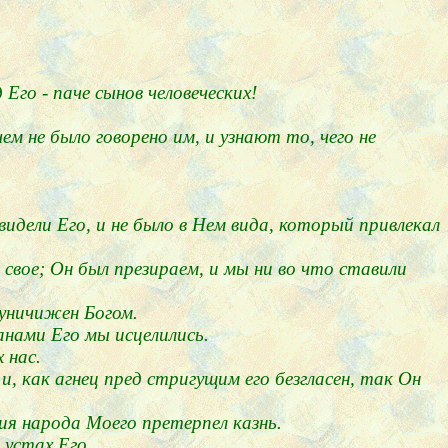
 Его - паче сынов человеческих!
ем не было говорено им, и узнают то, чего не
 видели Его, и не было в Нем вида, который привлекал
 свое; Он был презираем, и мы ни во что ставили
 уничижен Богом.
ранами Его мы исцелились.
 нас.
и, как агнец пред стригущим его безгласен, так Он
ия народа Моего претерпел казнь.
 устах Его.