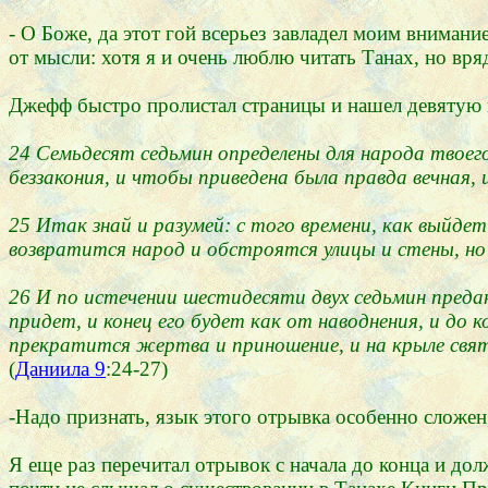
- О Боже, да этот гой всерьез завладел моим внимани
от мысли: хотя я и очень люблю читать Танах, но вр
Джефф быстро пролистал страницы и нашел девятую гл
24 Семьдесят седьмин определены для народа твоег
беззакония, и чтобы приведена была правда вечная,
25 Итак знай и разумей: с того времени, как выйде
возвратится народ и обстроятся улицы и стены, но
26 И по истечении шестидесяти двух седьмин преда
придет, и конец его будет как от наводнения, и до 
прекратится жертва и приношение, и на крыле свят
(
Даниила 9
:24-27)
-Надо признать, язык этого отрывка особенно сложен
Я еще раз перечитал отрывок с начала до конца и долж