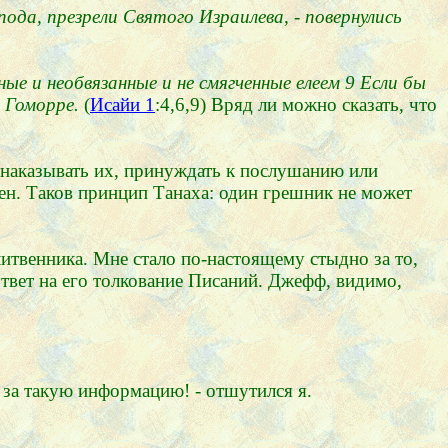
ода, презрели Святого Израилева, - повернулись
ые и необвязанные и не смягченные елеем 9 Если бы
ы Гоморре.
(
Исайи 1
:4,6,9) Вряд ли можно сказать, что
я наказывать их, принуждать к послушанию или
вен. Таков принцип Танаха: один грешник не может
литвенника. Мне стало по-настоящему стыдно за то,
ответ на его толкование Писаний. Джефф, видимо,
 за такую информацию! - отшутился я.