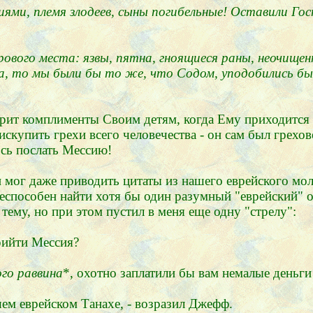
ями, племя злодеев, сыны погибельные! Оставили Госп
ового места: язвы, пятна, гноящиеся раны, неочищенн
а, то мы были бы то же, что Содом, уподобились б
оворит комплименты Своим детям, когда Ему приходитс
искупить грехи всего человечества - он сам был грехо
сь послать Мессию!
и мог даже приводить цитаты из нашего еврейского мо
неспособен найти хотя бы один разумный "еврейский" 
тему, но при этом пустил в меня еще одну "стрелу":
прийти Мессия?
го раввина
*, охотно заплатили бы вам немалые деньги
ашем еврейском Танахе, - возразил Джефф.