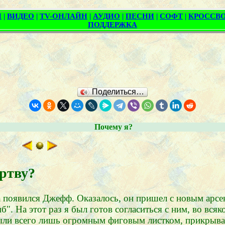
Поделиться…
Почему я?
ертву?
а появился Джефф. Оказалось, он пришел с новым арсе
". На этот раз я был готов согласиться с ним, во всяк
были всего лишь огромным фиговым листком, прикры