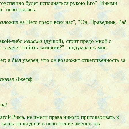
агоуспешно будет исполняться рукою Его". Иными
о" исполнялась.
озложил на Него грехи всех нас", "Он, Праведник, Раб
какой-либо
нешама
(душой), стоит предо мной с
ас следует побить камнями?" - подумалось мне.
т; я был уверен, что он возложит ответственность за
- сказал Джефф.
зад!
пятой Рима, не имели права никого приговаривать к
 казнь приводили в исполнение именно так.