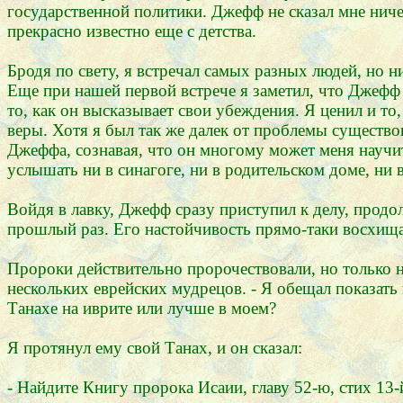
государственной политики. Джефф не сказал мне ничег
прекрасно известно еще с детства.
Бродя по свету, я встречал самых разных людей, но 
Еще при нашей первой встрече я заметил, что Джеф
то, как он высказывает свои убеждения. Я ценил и т
веры. Хотя я был так же далек от проблемы существов
Джеффа, сознавая, что он многому может меня научить
услышать ни в синагоге, ни в родительском доме, ни 
Войдя в лавку, Джефф сразу приступил к делу, продо
прошлый раз. Его настойчивость прямо-таки восхища
Пророки действительно пророчествовали, но только 
нескольких еврейских мудрецов. - Я обещал показать
Танахе на иврите или лучше в моем?
Я протянул ему свой Танах, и он сказал:
- Найдите Книгу пророка Исаии, главу 52-ю, стих 13-й