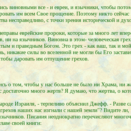
лись виновными все - и евреи, и язычники, чтобы пото
аровать им всем Свое прощение. Поэтому никто сейчас 
тва несправедливо, с точки зрения исторической и дух
неправы еврейские пророки, которые за много лет впер
в, ни на язычников. Виновна в этом- человеческая грехо
тым и праведным Богом. Это грех - как ваш, так и мой
ь, никакие силы во вселенной не могли бы Его заставит
тобы даровать им отпущение грехов.
сь о том, чтобы у нас больше не было ни Храма, ни ж
 достаточно много жертв? Я думаю, что жертва, о кото
 народе Израиля, - терпеливо объяснил Джефф. - Разве
а грехов наших нас изгнали с нашей земли"? Видите ли
и язычников. Писания неоднократно перечисляют много
лаве своей книги: