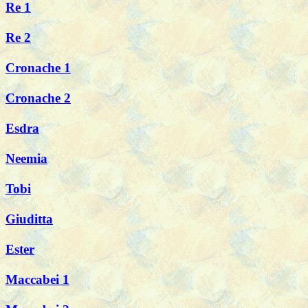
Re 1
Re 2
Cronache 1
Cronache 2
Esdra
Neemia
Tobi
Giuditta
Ester
Maccabei 1