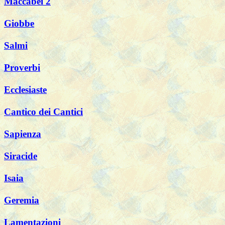
Maccabei 2
Giobbe
Salmi
Proverbi
Ecclesiaste
Cantico dei Cantici
Sapienza
Siracide
Isaia
Geremia
Lamentazioni